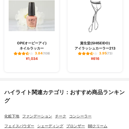
OPI(オーピーアイ)
資生堂(SHISEIDO)
ネイルラッカー
アイラッシュカーラー213
3.84
3.95
(108)
(73)
¥1,034
¥616
ハイライト関連カテゴリ：おすすめ商品ランキン
グ
化粧下地
ファンデーション
チーク
コンシーラー
フェイスパウダー
シェーディング
ブロンザー
BBクリーム