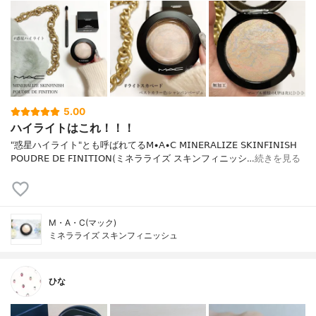
5.00
ハイライトはこれ！！！
"惑星ハイライト"とも呼ばれてる𝖬•𝖠•𝖢 𝖬𝖨𝖭𝖤𝖱𝖠𝖫𝖨𝖹𝖤 𝖲𝖪𝖨𝖭𝖥𝖨𝖭𝖨𝖲𝖧
𝖯𝖮𝖴𝖣𝖱𝖤 𝖣𝖤 𝖥𝖨𝖭𝖨𝖳𝖨𝖮𝖭(ミネラライズ スキンフィニッシ…
続きを見る
M・A・C(マック)
ミネラライズ スキンフィニッシュ
ひな