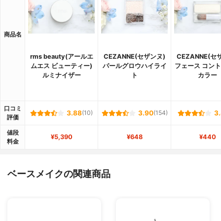
商品名
rms beauty(アールエ
CEZANNE(セザンヌ)
CEZANNE(セ
ムエス ビューティー)
パールグロウハイライ
フェース コン
ルミナイザー
ト
カラー
口コミ
3.88
(10)
3.90
(154)
3
評価
値段
¥5,390
¥648
¥440
料金
ベースメイクの関連商品