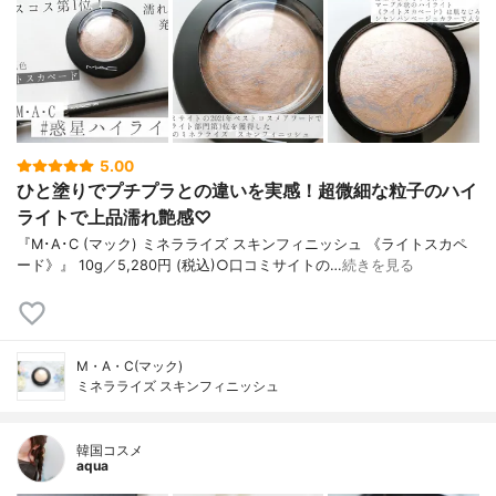
5.00
ひと塗りでプチプラとの違いを実感！超微細な粒子のハイ
ライトで上品濡れ艶感♡
『M･A･C (マック) ミネラライズ スキンフィニッシュ 《ライトスカペ
ード》』 10g／5,280円 (税込)○口コミサイトの…
続きを見る
M・A・C(マック)
ミネラライズ スキンフィニッシュ
韓国コスメ
aqua