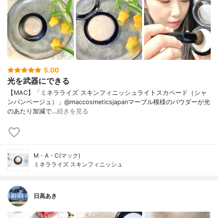
5.00
光を武器にできる
【MAC】「ミネラライズ スキンフィニッシュライトスカペード（シャ
ンパンベージュ）」@maccosmeticsjapanマーブル模様のパウダーが光
のあたり加減で…
続きを見る
M・A・C(マック)
ミネラライズ スキンフィニッシュ
日高あき