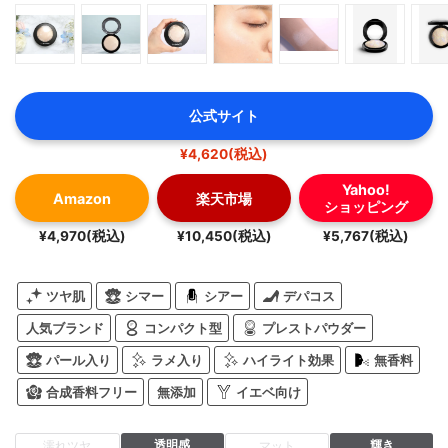
公式サイト
¥4,620(税込)
Yahoo!
Amazon
楽天市場
ショッピング
¥4,970(税込)
¥10,450(税込)
¥5,767(税込)
ツヤ肌
シマー
シアー
デパコス
人気ブランド
コンパクト型
プレストパウダー
パール入り
ラメ入り
ハイライト効果
無香料
合成香料フリー
無添加
イエベ向け
透明感
輝き
濡れツヤ
マット