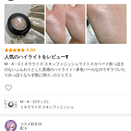
5.00
人気のハイライトをレビュー❣️
M・A・Cミネラライズ スキンフィニッシュライトスカペード⁡粉っぽさ
のないふんわりとした質感のハイライト✨⁡⁡多色パールなのでギラついた
り白っぽくならず肌に溶け…
続きを見る
M・A・C(マック)
ミネラライズ スキンフィニッシュ
コスメ好きOL
むぅ