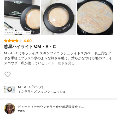
4.00
惑星ハイライト🪐M・A・C
M・A・Cミネラライズ スキンフィニッシュライトスカペード上品なツ
ヤを手軽にプラス✨水のような輝きを纏う、滑らかなつけ心地のフェイ
スパウダー私が使っているライト…
続きを見る
M・A・C(マック)
ミネラライズ スキンフィニッシュ
ビューティーカウンセラー☆化粧品販売☆メ…
yung