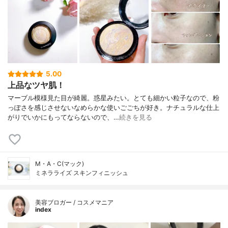
5.00
上品なツヤ肌！
マーブル模様見た目が綺麗。惑星みたい。とても細かい粒子なので、粉
っぽさを感じさせないなめらかな使いごごちが好き。ナチュラルな仕上
がりでいかにもってならないので、…
続きを見る
M・A・C(マック)
ミネラライズ スキンフィニッシュ
美容ブロガー / コスメマニア
index