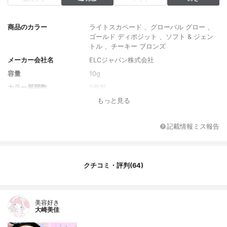
商品のカラー
ライトスカペード 、グローバル グロー 、
ゴールド ディポジット 、ソフト & ジェン
トル 、チーキー ブロンズ
メーカー会社名
ELCジャパン株式会社
容量
10g
カラー展開数
5種類
もっと見る
人気のカラー
ライトスカペード
単色or多色
多色
記載情報ミス報告
注目の美容成分
ホホバ種子油
クチコミ・評判(64)
美容好き
大崎美佳