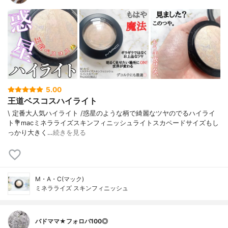
5.00
王道ベスコスハイライト
\ 定番大人気ハイライト /⁡惑星のような柄で綺麗なツヤのでるハイライ
ト⁡⁡⁡💐macミネラライズスキンフィニッシュライトスカペード⁡⁡⁡サイズもし
っかり大きく…
続きを見る
M・A・C(マック)
ミネラライズ スキンフィニッシュ
バドママ★フォロバ100◎