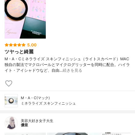
5.00
ツヤっと綺麗
M・A・Cミネラライズ スキンフィニッシュ（ライトスカペード）MAC
独自の製法でマクロパールとマイクログリッターを同時に配合。ハイラ
イト・アイシャドウなど、自由…
続きを見る
M・A・C(マック)
ミネラライズ スキンフィニッシュ
美容大好き女子大生
優亜