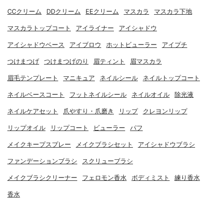
CCクリーム
DDクリーム
EEクリーム
マスカラ
マスカラ下地
マスカラトップコート
アイライナー
アイシャドウ
アイシャドウベース
アイブロウ
ホットビューラー
アイプチ
つけまつげ
つけまつげのり
眉ティント
眉マスカラ
眉毛テンプレート
マニキュア
ネイルシール
ネイルトップコート
ネイルベースコート
フットネイルシール
ネイルオイル
除光液
ネイルケアセット
爪やすり・爪磨き
リップ
クレヨンリップ
リップオイル
リップコート
ビューラー
パフ
メイクキープスプレー
メイクブラシセット
アイシャドウブラシ
ファンデーションブラシ
スクリューブラシ
メイクブラシクリーナー
フェロモン香水
ボディミスト
練り香水
香水