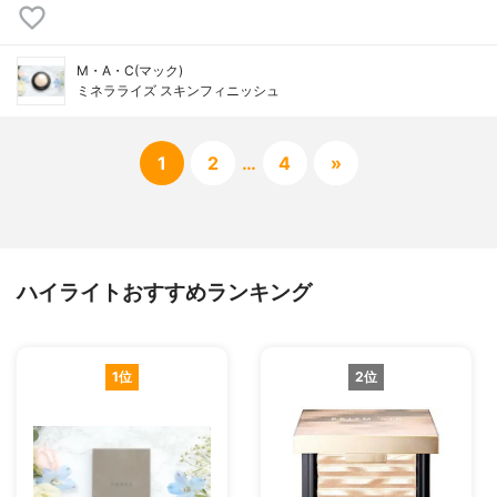
M・A・C(マック)
ミネラライズ スキンフィニッシュ
1
2
…
4
»
ハイライトおすすめランキング
1位
2位