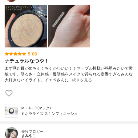
5.00
ナチュラルなつや！
まず見た目がめちゃくちゃかわいい！！マーブル模様が惑星みたいで素
敵です。明るさ・立体感・透明感をメイクで得られる定番すぎるみんな
大好きなハイライト。イエベさんに…
続きを見る
M・A・C(マック)
ミネラライズ スキンフィニッシュ
美容ブロガー
まみやこ