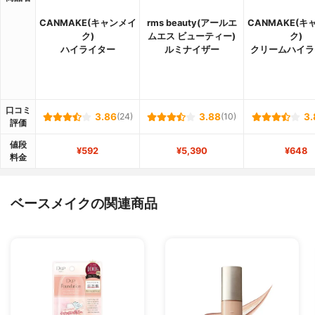
CANMAKE(キャンメイ
rms beauty(アールエ
CANMAKE(キ
ク)
ムエス ビューティー)
ク)
ハイライター
ルミナイザー
クリームハイラ
口コミ
3.86
(24)
3.88
(10)
3.
評価
値段
¥592
¥5,390
¥648
料金
ベースメイクの関連商品