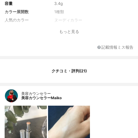
容量
3.4g
カラー展開数
1種類
人気のカラー
ヌーディカラー
単色or多色
単色
もっと見る
注目の美容成分
ローヤルゼリーエキスヒアルロン酸Na
記載情報ミス報告
クチコミ・評判(21)
美容カウンセラー
美容カウンセラーMaiko