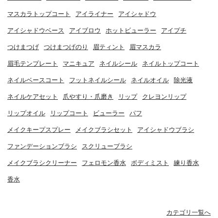
マスカラトップコート
アイライナー
アイシャドウ
アイシャドウベース
アイブロウ
ホットビューラー
アイプチ
つけまつげ
つけまつげのり
眉ティント
眉マスカラ
眉毛テンプレート
マニキュア
ネイルシール
ネイルトップコート
ネイルベースコート
フットネイルシール
ネイルオイル
除光液
ネイルケアセット
爪やすり・爪磨き
リップ
クレヨンリップ
リップオイル
リップコート
ビューラー
パフ
メイクキープスプレー
メイクブラシセット
アイシャドウブラシ
ファンデーションブラシ
スクリューブラシ
メイクブラシクリーナー
フェロモン香水
ボディミスト
練り香水
香水
カテゴリ一覧へ