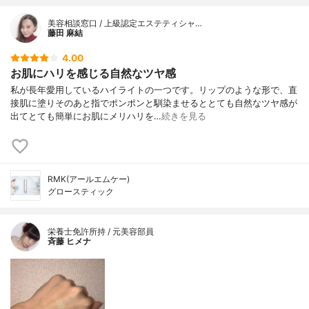
美容相談窓口 / 上級認定エステティシャ…
藤田 麻結
4.00
お肌にハリを感じる自然なツヤ感
私が長年愛用しているハイライトの一つです。リップのような形で、直
接肌に塗りそのあと指でポンポンと馴染ませるととても自然なツヤ感が
出てとても簡単にお肌にメリハリを…
続きを見る
RMK(アールエムケー)
グロースティック
栄養士免許所持 / 元美容部員
斉藤 ヒメナ