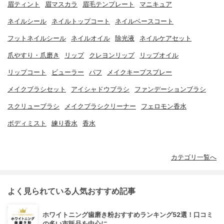
眉ティント
眉マスカラ
眉毛テンプレート
マニキュア
ネイルシール
ネイルトップコート
ネイルベースコート
フットネイルシール
ネイルオイル
除光液
ネイルケアセット
爪やすり・爪磨き
リップ
クレヨンリップ
リップオイル
リップコート
ビューラー
パフ
メイクキープスプレー
メイクブラシセット
アイシャドウブラシ
ファンデーションブラシ
スクリューブラシ
メイクブラシクリーナー
フェロモン香水
ボディミスト
練り香水
香水
カテゴリ一覧へ
よく見られている人気おすすめ記事
ホワイトニング歯磨き粉おすすめランキング52選！口コミ
の多い市販品を中心に