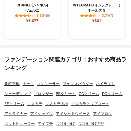
CHANEL(シャネル)
INTEGRATE(インテグレート)
ヴェルニ
ネールズ N
3.93
3.74
(55)
(7)
¥3,077
¥301
ファンデーション関連カテゴリ：おすすめ商品ラ
ンキング
化粧下地
チーク
コンシーラー
フェイスパウダー
ハイライト
シェーディング
ブロンザー
BBクリーム
CCクリーム
DDクリーム
EEクリーム
マスカラ
マスカラ下地
マスカラトップコート
アイライナー
アイシャドウ
アイシャドウベース
アイブロウ
ホットビューラー
アイプチ
つけまつげ
つけまつげのり