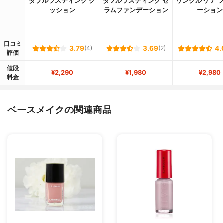
ダブルラスティング ク
ダブルラスティング セ
リンクル ケア 
ッション
ラムファンデーション
ーション
口コミ
3.79
(4)
3.69
(2)
4.
評価
値段
¥2,290
¥1,980
¥2,980
料金
ベースメイクの関連商品