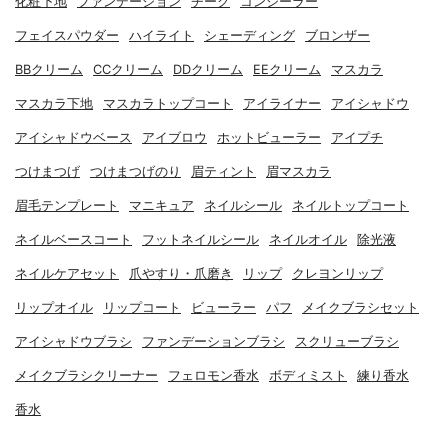
化粧下地
ファンデーション
チーク
コンシーラー
フェイスパウダー
ハイライト
シェーディング
ブロンザー
BBクリーム
CCクリーム
DDクリーム
EEクリーム
マスカラ
マスカラ下地
マスカラトップコート
アイライナー
アイシャドウ
アイシャドウベース
アイブロウ
ホットビューラー
アイプチ
つけまつげ
つけまつげのり
眉ティント
眉マスカラ
眉毛テンプレート
マニキュア
ネイルシール
ネイルトップコート
ネイルベースコート
フットネイルシール
ネイルオイル
除光液
ネイルケアセット
爪やすり・爪磨き
リップ
クレヨンリップ
リップオイル
リップコート
ビューラー
パフ
メイクブラシセット
アイシャドウブラシ
ファンデーションブラシ
スクリューブラシ
メイクブラシクリーナー
フェロモン香水
ボディミスト
練り香水
香水