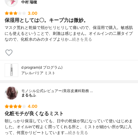
中村 瑞穂
3.00
保湿用としては〇。キープ力は微妙。
マスク荒れと乾燥で頬がヒリヒリして痛いので、保湿用で購入。敏感肌
にも使えるということで、刺激は感じません。オイルインの二層タイプ
なので、化粧水のみのタイプよりか…
続きを見る
d program(d プログラム)
アレルバリア ミスト
モノシル公式レビュアー/美容皮膚科勤務 …
まるもふ
4.00
化粧モチが良くなるミスト
朝しっかり保湿していても、日中の乾燥が気になっていて使いはじめま
した。オイルinで程よく潤ってくれる所と、ミストが細かい所が気に入
って、何度かリピートしています…
続きを見る