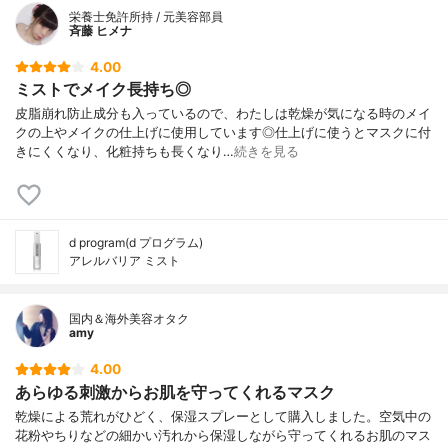
栄養士免許所持 / 元美容部員
斉藤 ヒメナ
4.00
ミストでメイク長持ち◎
皮脂崩れ防止成分も入っているので、わたしは乾燥が気になる時のメイ
クの上やメイクの仕上げに使用しています◎仕上げに使うとマスクに付
きにくくなり、化粧持ちも長くなり…
続きを見る
d program(d プログラム)
アレルバリア ミスト
国内＆海外美容オタク
amy
4.00
あらゆる刺激からお肌を守ってくれるマスク
乾燥による荒れがひどく、保湿スプレーとして購入しました。空気中の
花粉やちりなどの細かい汚れから保湿しながら守ってくれるお肌のマス