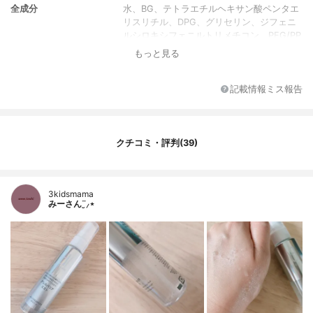
全成分
水、BG、テトラエチルヘキサン酸ペンタエ
リスリチル、DPG、グリセリン、ジフェニ
ルシロキシフェニルトリメチコン、PEG/PP
G-14/7ジメチルエーテル、トリメチルシロ
もっと見る
キシケイ酸、エリスリトール、塩化Na、ヒ
ドロキシプロピルシクロデキストリン、ア
ルギニン、ハマメリス葉エキス、ジメチコ
記載情報ミス報告
ン、クエン酸Na、ジイソステアリン酸ポリ
グリセリル-2、メタリン酸Na、クエン酸、
ピロ亜硫酸Na、フェノキシエタノール
クチコミ・評判(39)
3kidsmama
みーさん¨̮⸝⋆