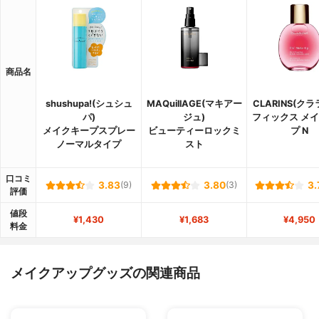
商品名
shushupa!(シュシュ
MAQuillAGE(マキアー
CLARINS(ク
パ)
ジュ)
フィックス メ
メイクキープスプレー
ビューティーロックミ
プ N
ノーマルタイプ
スト
口コミ
3.83
(9)
3.80
(3)
3.
評価
値段
¥1,430
¥1,683
¥4,950
料金
メイクアップグッズの関連商品