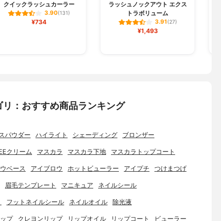
クイックラッシュカーラー
ラッシュノックアウト エクス
トラボリューム
3.90
(131)
¥734
3.91
(27)
¥1,493
ゴリ：おすすめ商品ランキング
スパウダー
ハイライト
シェーディング
ブロンザー
EEクリーム
マスカラ
マスカラ下地
マスカラトップコート
ウベース
アイブロウ
ホットビューラー
アイプチ
つけまつげ
眉毛テンプレート
マニキュア
ネイルシール
ト
フットネイルシール
ネイルオイル
除光液
ップ
クレヨンリップ
リップオイル
リップコート
ビューラー