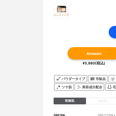
Amazon
¥5,980(税込)
パウダータイプ
市販品
ツヤ肌
美容成分配合
毛
乾燥肌
混合肌
SPF/PA
SPF22/PA+