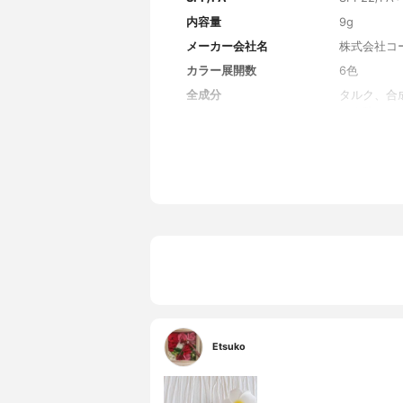
内容量
9g
メーカー会社名
株式会社コ
カラー展開数
6色
全成分
タルク、合
ハク酸ジエ
ジメチコン
ス、エクト
フィズス菌
ルジメチコ
ジメチコン
リカ、スク
イソプレン
酸K、フェ
酸化チタン
Etsuko