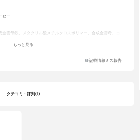
ーセー
成金雲母鉄、メタクリル酸メチルクロスポリマー、合成金雲母、コ
チルヘキシル、ナイロン－12、メトキシケイヒ酸エチルヘキシル、
もっと見る
、合成ワックス、アルテロモナス発酵エキス、エーデルワイスエキ
イン、コウケイテン根エキス、センキュウ水、トコフェロール、ビ
培養溶解質、BG、BHT、（ジフェニルジメチコン／ビニルジフェニ
記載情報ミス報告
ン／シルセスキオキサン）クロスポリマー、（ジメチコン／ビニル
）クロスポリマー、イソステアリン酸、クエン酸、グリセリン、シ
ワラン、トリエチルヘキサノイン、ハイドロゲンジメチコン、ポリ
、ワセリン、含水シリカ、水、水酸化Al、水添レシチン、ソルビン
ノキシエタノール、メチルパラベン、安息香酸Na、香料、マイカ、
、酸化亜鉛、酸化鉄、硫酸Ba
クチコミ・評判(1)