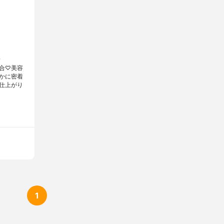
.
合♡美容
かに密着
仕上がり
1