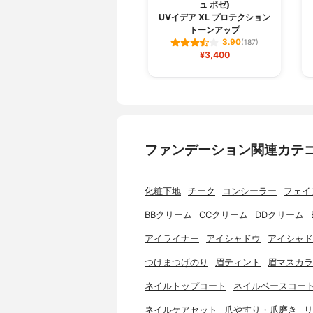
ュ ポゼ)
UVイデア XL プロテクション
トーンアップ
3.90
(187)
¥3,400
ファンデーション関連カテ
化粧下地
チーク
コンシーラー
フェイ
BBクリーム
CCクリーム
DDクリーム
アイライナー
アイシャドウ
アイシャド
つけまつげのり
眉ティント
眉マスカラ
ネイルトップコート
ネイルベースコー
ネイルケアセット
爪やすり・爪磨き
リ