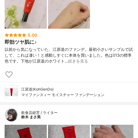
チタン、タルク、酸化鉄、水酸化Al
5.00
即効ツヤ肌に♪
以前から気になっていた、江原道のファンデ。最初小さいサンプルで試
して、これは凄い！と感動しすぐに本体を買いました。色は013の標準
色です。下地が江原道のホワイト…
続きを見る
江原道(KohGenDo)
マイファンスィー モイスチャー ファンデーション
飲食店経営 / ライター
鈴木 まさ美