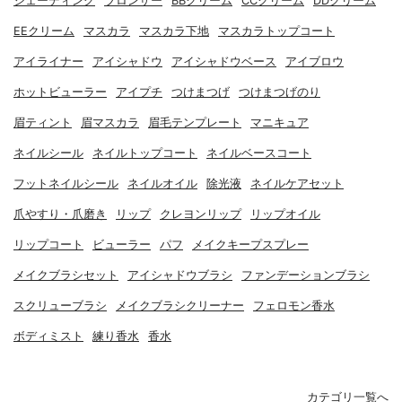
シェーディング
ブロンザー
BBクリーム
CCクリーム
DDクリーム
EEクリーム
マスカラ
マスカラ下地
マスカラトップコート
アイライナー
アイシャドウ
アイシャドウベース
アイブロウ
ホットビューラー
アイプチ
つけまつげ
つけまつげのり
眉ティント
眉マスカラ
眉毛テンプレート
マニキュア
ネイルシール
ネイルトップコート
ネイルベースコート
フットネイルシール
ネイルオイル
除光液
ネイルケアセット
爪やすり・爪磨き
リップ
クレヨンリップ
リップオイル
リップコート
ビューラー
パフ
メイクキープスプレー
メイクブラシセット
アイシャドウブラシ
ファンデーションブラシ
スクリューブラシ
メイクブラシクリーナー
フェロモン香水
ボディミスト
練り香水
香水
カテゴリ一覧へ