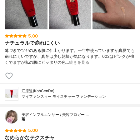
5.00
ナチュラルで崩れにくい
薄づきでツヤのある肌に仕上がります。一年中使っていますが真夏でも
崩れにくいですが、真冬は少し乾燥が気になります。002はピンクが強
くでますが私の肌にピッタリの色…
続きを見る
江原道(KohGenDo)
マイファンスィー モイスチャー ファンデーション
美容インフルエンサー / 美容ブロガー …
繭
5.00
なめらかなテクスチャ