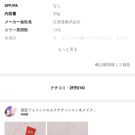
SPF/PA
なし
内容量
20g
メーカー会社名
江原道株式会社
カラー展開数
13色
全成分
水、イソノナン酸イソトリデシル、イソス
テアリン酸ソルビタン、シクロペンタシロ
もっと見る
キサン、ビスジグリセリルポリアシルアジ
ペート-2、BG、グリセリン、トリベヘニ
ン、ホホバ種子油、スクワラン、シア脂、
記載情報ミス報告
シソ種子油、オプンチアフィクスインジカ
種子油、セイヨウシロヤナギ樹皮エキス、
イザヨイバラエキス、アロエベラ葉エキ
ス、加水分解酵母エキス、ヒアルロン酸N
クチコミ・評判(16)
a、ポリ乳酸、カプリリルメチコン、トコフ
ェロール、イソステアリン酸デキストリ
ン、シリカ、硫酸Mg、1,2-ヘキサンジオー
ル、フェノキシエタノール、オレイルアル
認定フェイシャルエステティシャン＆メイク…
コール、マイカ、ジメチコン、ハイドロゲ
miel
ンジメチコン、アルミナ、ヘキサ（ヒドロ
キシステアリン酸／ステアリン酸／ロジン
酸）ジペンタエリスリチル、[＋／－] 酸化