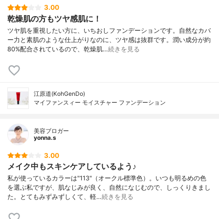
3.00
乾燥肌の方もツヤ感肌に！
ツヤ肌を重視したい方に、いちおしファンデーションです。自然なカバ
ー力と素肌のような仕上がりなのに、ツヤ感は抜群です。潤い成分が約
80%配合されているので、乾燥肌…
続きを見る
江原道(KohGenDo)
マイファンスィー モイスチャー ファンデーション
美容ブロガー
yonna.s
3.00
メイク中もスキンケアしているよう♪
私が使っているカラーは"113"（オークル標準色）。いつも明るめの色
を選ぶ私ですが、肌なじみが良く、自然になじむので、しっくりきまし
た。とてもみずみずしくて、軽…
続きを見る