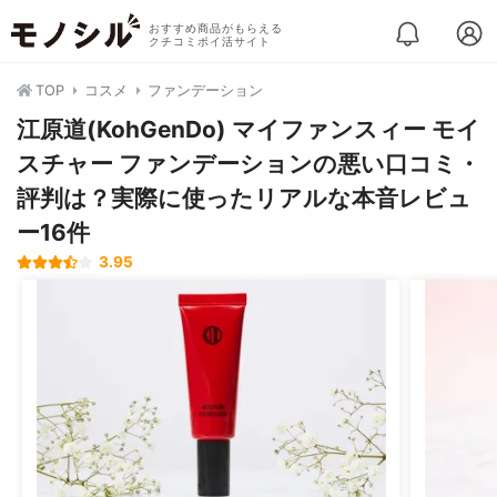
おすすめ商品がもらえる
クチコミポイ活サイト
TOP
コスメ
ファンデーション
江原道(KohGenDo) マイファンスィー モイ
スチャー ファンデーションの悪い口コミ・
評判は？実際に使ったリアルな本音レビュ
ー16件
3.95