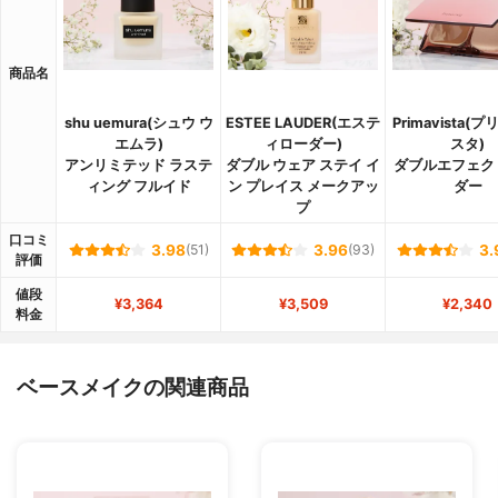
商品名
shu uemura(シュウ ウ
ESTEE LAUDER(エステ
Primavista(
エムラ)
ィローダー)
スタ)
アンリミテッド ラステ
ダブル ウェア ステイ イ
ダブルエフェク
ィング フルイド
ン プレイス メークアッ
ダー
プ
口コミ
3.98
(51)
3.96
(93)
3.
評価
値段
¥3,364
¥3,509
¥2,340
料金
ベースメイクの関連商品