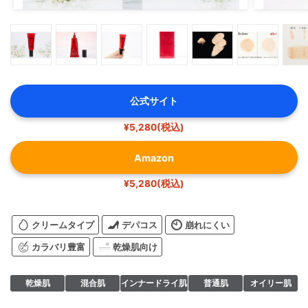
公式サイト
¥5,280(税込)
Amazon
¥5,280(税込)
クリームタイプ
デパコス
崩れにくい
カラバリ豊富
乾燥肌向け
乾燥肌
混合肌
インナードライ肌
普通肌
オイリー肌