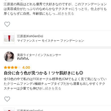
江原道の商品はどれも優秀で大好きなのですが、このファンデーション
は美容成分がたっぷりのなめらかなテクスチャにうっとり。仕上がりも
厚くならずに自然。年齢肌にもしっ…
続きを見る
江原道(KohGenDo)
マイファンスィー モイスチャー ファンデーション
美容ライター / インフルエンサー
れののん
4.00
自分に合う色が見つかる！ツヤ肌好きにも◎
全13色の中で私のは113(オークル標準色)CMでもよく見て気になってい
たクリームファンデ♪極細チューブタイプだから適量も出しやすくテク
スチャーは少量でも伸びが…
続きを見る
江原道(KohGenDo)