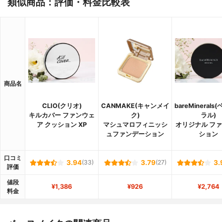
類似商品：評価・料金比較表
商品名
CLIO(クリオ)
CANMAKE(キャンメイ
bareMineral
キルカバー ファンウェ
ク)
ラル)
ア クッション XP
マシュマロフィニッシ
オリジナル フ
ュファンデーション
ション
口コミ
3.94
(33)
3.79
(27)
3.
評価
値段
¥1,386
¥926
¥2,764
料金