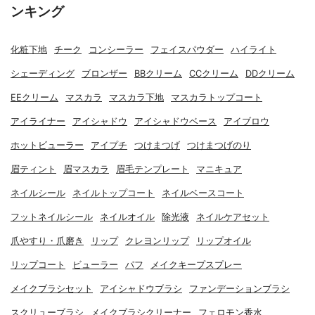
ンキング
化粧下地
チーク
コンシーラー
フェイスパウダー
ハイライト
シェーディング
ブロンザー
BBクリーム
CCクリーム
DDクリーム
EEクリーム
マスカラ
マスカラ下地
マスカラトップコート
アイライナー
アイシャドウ
アイシャドウベース
アイブロウ
ホットビューラー
アイプチ
つけまつげ
つけまつげのり
眉ティント
眉マスカラ
眉毛テンプレート
マニキュア
ネイルシール
ネイルトップコート
ネイルベースコート
フットネイルシール
ネイルオイル
除光液
ネイルケアセット
爪やすり・爪磨き
リップ
クレヨンリップ
リップオイル
リップコート
ビューラー
パフ
メイクキープスプレー
メイクブラシセット
アイシャドウブラシ
ファンデーションブラシ
スクリューブラシ
メイクブラシクリーナー
フェロモン香水