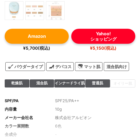
Yahoo!
Amazon
ショッピング
¥5,700(税込)
¥5,150(税込)
パウダータイプ
デパコス
マット肌
混合肌向け
乾燥肌
混合肌
インナードライ肌
普通肌
オイリー肌
SPF/PA
SPF25/PA++
内容量
10g
メーカー会社名
株式会社アルビオン
カラー展開数
6色
全成分
-