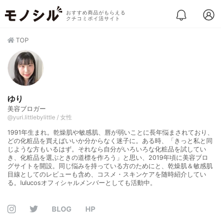
おすすめ商品がもらえる
クチコミポイ活サイト
TOP
ゆり
美容ブロガー
@yuri.littlebylittle / 女性
1991年生まれ。乾燥肌や敏感肌、唇が弱いことに長年悩まされており、
どの化粧品を買えばいいか分からなく迷子に。ある時、「きっと私と同
じような方もいるはず。それなら自分がいろいろな化粧品を試してい
き、化粧品を選ぶときの道標を作ろう」と思い、2019年頃に美容ブロ
グサイトを開設。同じ悩みを持っている方のためにと、乾燥肌＆敏感肌
目線としてのレビューも含め、コスメ・スキンケアを随時紹介してい
る。lulucosオフィシャルメンバーとしても活動中。
BLOG
HP