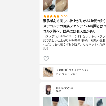
5.00
素肌感ある美しい仕上がりが24時間*続
メデコルテの薄膜ファンデ *24時間とは
コルテ調べ。効果には個人差があり
コスメデコルテNo.1**「くずれないリキッドファ
然で美しい仕上がりが24時間*持続！ 乾燥や皮
などによる化粧くずれを防ぎ、セミマットな毛穴
見る
DECORTÉ(コスメデコルテ)
ゼン ウェア フルイド
化粧品検定3級
りな