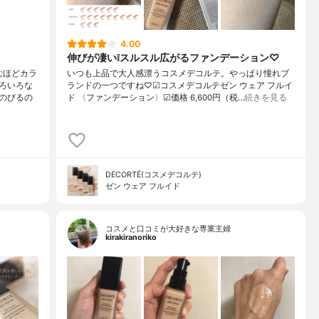
4.00
伸びが凄い❕スルスル広がるファンデーション♡
むほどカラ
いつも上品で大人感漂うコスメデコルテ。やっぱり憧れブ
ろいろな
ランドの一つですね♡☑︎コスメデコルテゼン ウェア フルイ
のびるの
ド 〈ファンデーション〉☑︎価格 6,600円（税…
続きを見る
DECORTÉ(コスメデコルテ)
ゼン ウェア フルイド
コスメと口コミが大好きな専業主婦
kirakiranoriko