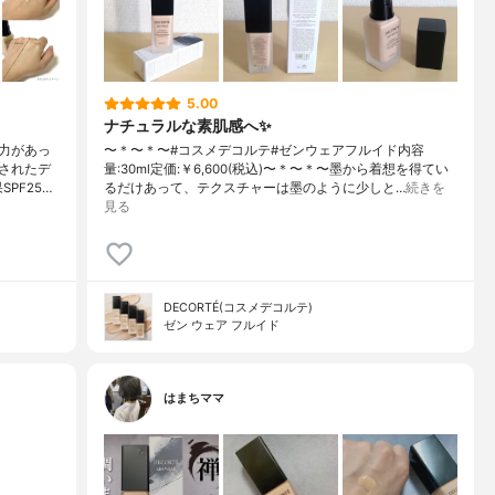
5.00
ナチュラルな素肌感へ✨
力があっ
〜＊〜＊〜#コスメデコルテ#ゼンウェアフルイド内容
されたデ
量:30ml定価:￥6,600(税込)〜＊〜＊〜墨から着想を得てい
PF25…
るだけあって、テクスチャーは墨のように少しと…
続きを
見る
DECORTÉ(コスメデコルテ)
ゼン ウェア フルイド
はまちママ