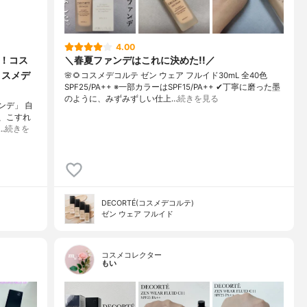
4.00
く！コス
＼春夏ファンデはこれに決めた!!／
コスメデ
🌸🌻コスメデコルテ ゼン ウェア フルイド30mL 全40色
SPF25/PA++ ※一部カラーはSPF15/PA++ ✔丁寧に磨った墨
のように、みずみずしい仕上…
続きを見る
ンデ」 自
脂、こすれ
…
続きを
DECORTÉ(コスメデコルテ)
ゼン ウェア フルイド
コスメコレクター
もい