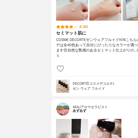
4.00
セミマット肌に
COSME DECORTEゼンウェアフルイドN16こち
デは全40色あって自分にぴったりなカラーが選
ます😊自然な艶感のあるセミマット仕上がりの…
る
DECORTÉ(コスメデコルテ)
ゼン ウェア フルイド
AEAJアロマセラピスト
あずあず