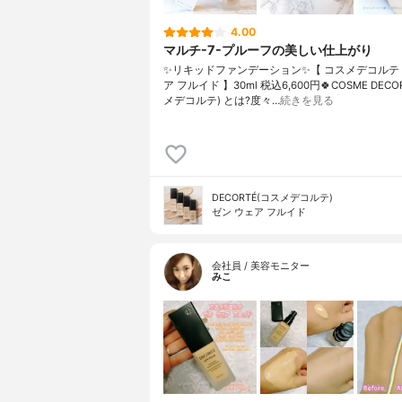
4.00
マルチ-7-プルーフの美しい仕上がり
✨リキッドファンデーション✨【 コスメデコルテ 
ア フルイド 】30ml 税込6,600円🍀COSME DECO
メデコルテ) とは?度々…
続きを見る
DECORTÉ(コスメデコルテ)
ゼン ウェア フルイド
会社員 / 美容モニター
みこ