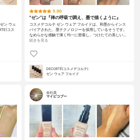
5.00
"ゼン”は『禅の呼吸で調え、墨で描くように』
ゼン ウェ
コスメデコルテ ゼン ウェア フルイドは、和墨からインス
RTE(コス
パイアされた、墨テクノロジーを採用しているそうです。
なめらかな感触で薄く均一に密着し、つけたての美しい…
続きを見る
DECORTÉ(コスメデコルテ)
ゼン ウェア フルイド
会社員
マイピコブー