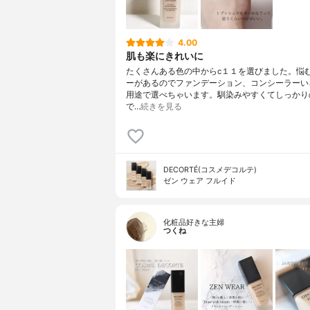
4.00
肌も楽にきれいに
たくさんある色の中からc１１を選びました。悩
ーがあるのでファンデーション、コンシーラーい
用途で選べちゃいます。馴染みやすくてしっかり
で…
続きを見る
DECORTÉ(コスメデコルテ)
ゼン ウェア フルイド
化粧品好きな主婦
つくね