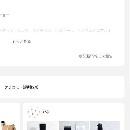
ーセー
メチコン、タルク、ジメチコン、エタノール、トリフルオロアルキ
トリメチルシロキシケイ酸、メトキシケイヒ酸エチルヘキシル、イ
もっと見る
ソトリデシル、安息香酸アルキル（C12－15）、ビス（PEG／PP
14）ジメチコン、シリカ、アストロカリウムムルムル種子脂、シロキ
ス、ゼニアオイエキス、ダマスクバラ花エキス、テトラヘキシルデ
記載情報ミス報告
コルビル、トコフェロール、ヒアルロン酸Na、マツリカ花エキス、
エキス、BG、BHT、PEG－9ポリジメチルシロキシエチルジメチコ
リレーツ／アクリル酸エチルヘキシル／メタクリル酸ジメチコン）
、（チタン／酸化チタン）焼結物、（フッ化／水酸化／酸化）／
／ケイ素）、キサンタンガム、ジステアルジモニウムヘクトライト、
シロキシフェニルトリメチコン、スクワラン、ステアリン酸、トリ
クチコミ・評判(24)
プリリルシラン、ラウロイルリシン、レシチン、塩化Na、含水シリ
ルオロフロゴパイト、酸化スズ、酸化ポリエチレン、水酸化Al、水
ブテン、麻セルロース、フェノキシエタノール、香料、酸化チタ
鉛、酸化鉄
ひな