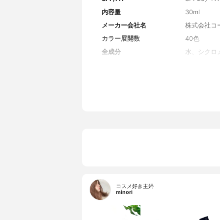
内容量
30ml
メーカー会社名
株式会社コ
カラー展開数
40色
全成分
水、シクロ
ルジメチル
ソノナン酸イ
G－14／
クラゲエキ
カン酸アス
レモン果実
ン、（アク
コポリマー
（Mg／K
ジフェニル
エトキシカ
カ、合成フ
添ポリイソ
ン、酸化亜
コスメ好き主婦
minori