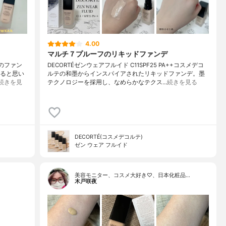
4.00
マルチ７プルーフのリキッドファンデ
らのファン
DECORTÉゼンウェアフルイド C11SPF25 PA++コスメデコ
べると思い
ルテの和墨からインスパイアされたリキッドファンデ。墨
続きを見
テクノロジーを採用し、なめらかなテクス…
続きを見る
DECORTÉ(コスメデコルテ)
ゼン ウェア フルイド
美容モニター、コスメ大好き♡、日本化粧品…
木戸咲夜