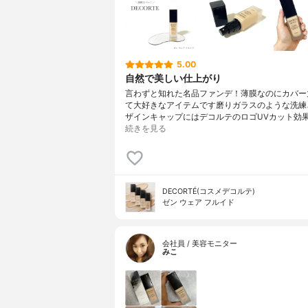
5.00
自然で美しい仕上がり
言わずと知れた名品ファンデ！薄膜なのにカバー
て大好きなアイテムです磨りガラスのような洗練
ザインキャップにはデコルテのロゴUVカット効果S
続きを見る
DECORTÉ(コスメデコルテ)
ゼン ウェア フルイド
会社員 / 美容モニター
みこ