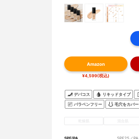
Amazon
¥4,599(税込)
デパコス
リキッドタイプ
パラベンフリー
毛穴をカバー
乾燥肌
混合肌
SPF/PA
SPF25／PA