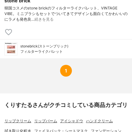
stone brick
韓国コスメのstone brickのフィルターライクパレット、VINTAGE
VIBE。ミニブラシもセットでついてきてデザインも面白くてかわいいの
にラメも発色良…
続きを見る
stonebrick(ストーンブリック)
フィルターライクパレット
1
くりすたるさんがクチコミしている商品カテゴリ
リップクリーム
リップバーム
アイシャドウ
ハンドクリーム
拭き取り化粧水
フェイスパック・シートマスク
ファンデーション