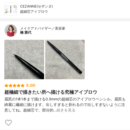
CEZANNE(セザンヌ)
超細芯アイブロウ
メイクアドバイザー／美容家
楠 雅代
5.00
超極細で描きたい所へ描ける究極アイブロウ
眉尻の1本1本まで描ける0.9mmの超細芯のアイブロウペンシル。眉尻も
綺麗に繊細に描けます。出しすぎると折れるので出しすぎないように注
意してね。超細芯で、部分的…
続きを見る