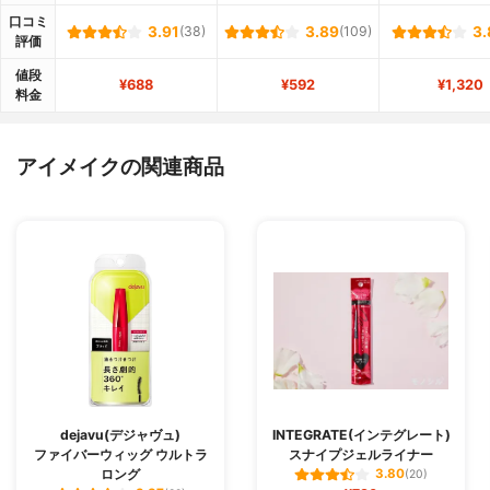
口コミ
3.91
(38)
3.89
(109)
3.
評価
値段
¥688
¥592
¥1,320
料金
アイメイクの関連商品
dejavu(デジャヴュ)
INTEGRATE(インテグレート)
ファイバーウィッグ ウルトラ
スナイプジェルライナー
ロング
3.80
(20)