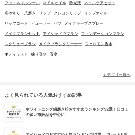
フットネイルシール
ネイルオイル
除光液
ネイルケアセット
爪やすり・爪磨き
リップ
クレヨンリップ
リップオイル
リップコート
ビューラー
パフ
メイクキープスプレー
メイクブラシセット
アイシャドウブラシ
ファンデーションブラシ
スクリューブラシ
メイクブラシクリーナー
フェロモン香水
ボディミスト
練り香水
香水
カテゴリ一覧へ
よく見られている人気おすすめ記事
ホワイトニング歯磨き粉おすすめランキング52選！口コミ
の多い市販品を中心に
アイシャドウおすすめ人気ランキング52選！パレット&単