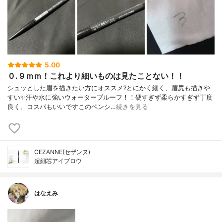
5.00
０.９ｍｍ！これより細いものは見たことない！！
シュッとした眉を描きたい方にオススメ?とにかく細く、眉尻も描きや
すい✨汗や水に強いウォータープルーフ！！硬すぎず柔らかすぎず丁度
良く、コスパもいいですこのペンシ…
続きを見る
CEZANNE(セザンヌ)
超細芯アイブロウ
はなえみ