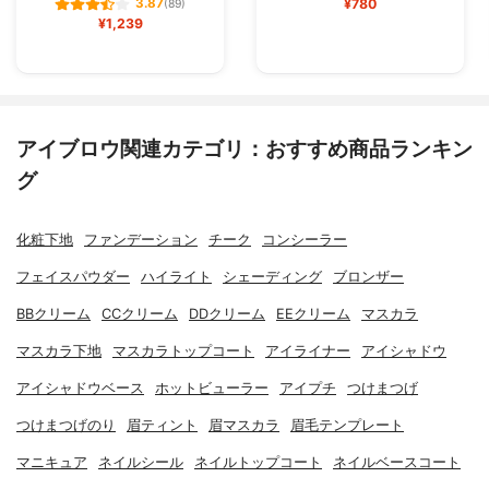
¥780
3.87
(89)
¥1,239
アイブロウ関連カテゴリ：おすすめ商品ランキン
グ
化粧下地
ファンデーション
チーク
コンシーラー
フェイスパウダー
ハイライト
シェーディング
ブロンザー
BBクリーム
CCクリーム
DDクリーム
EEクリーム
マスカラ
マスカラ下地
マスカラトップコート
アイライナー
アイシャドウ
アイシャドウベース
ホットビューラー
アイプチ
つけまつげ
つけまつげのり
眉ティント
眉マスカラ
眉毛テンプレート
マニキュア
ネイルシール
ネイルトップコート
ネイルベースコート