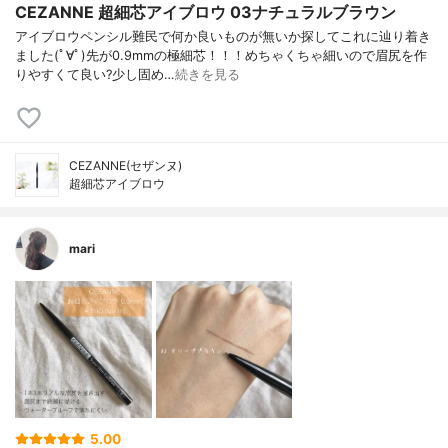
CEZANNE 超細芯アイブロウ 03ナチュラルブラウン
アイブロウペンシル難民で何か良いものが無いか探してこれに辿り着き
ました(ﾟ∀ﾟ)先が0.9mmの極細芯！！！めちゃくちゃ細いので眉尻を作
りやすくて良い?少し固め…
続きを見る
CEZANNE(セザンヌ)
超細芯アイブロウ
mari
5.00