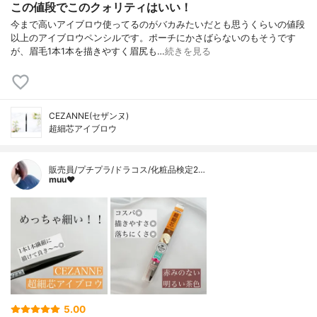
この値段でこのクォリティはいい！
今まで高いアイブロウ使ってるのがバカみたいだとも思うくらいの値段
以上のアイブロウペンシルです。ポーチにかさばらないのもそうです
が、眉毛1本1本を描きやすく眉尻も…
続きを見る
CEZANNE(セザンヌ)
超細芯アイブロウ
販売員/プチプラ/ドラコス/化粧品検定2…
muu❤︎
5.00