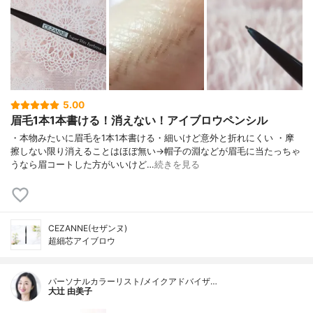
5.00
眉毛1本1本書ける！消えない！アイブロウペンシル
・本物みたいに眉毛を1本1本書ける・細いけど意外と折れにくい ・摩
擦しない限り消えることはほぼ無い→帽子の淵などが眉毛に当たっちゃ
うなら眉コートした方がいいけど…
続きを見る
CEZANNE(セザンヌ)
超細芯アイブロウ
パーソナルカラーリスト/メイクアドバイザ…
大辻 由美子