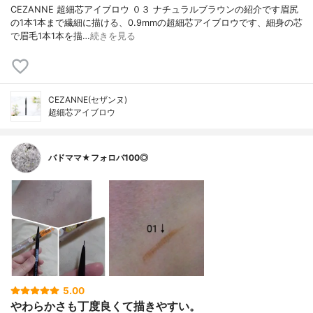
CEZANNE 超細芯アイブロウ ０３ ナチュラルブラウンの紹介です眉尻
の1本1本まで繊細に描ける、0.9mmの超細芯アイブロウです、細身の芯
で眉毛1本1本を描…
続きを見る
CEZANNE(セザンヌ)
超細芯アイブロウ
バドママ★フォロバ100◎
5.00
やわらかさも丁度良くて描きやすい。