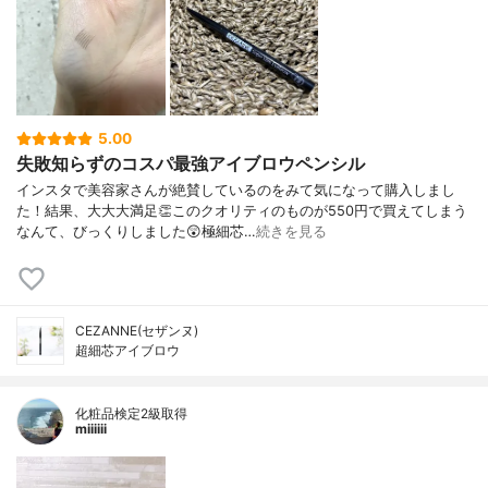
5.00
失敗知らずのコスパ最強アイブロウペンシル
インスタで美容家さんが絶賛しているのをみて気になって購入しまし
た！結果、大大大満足👏このクオリティのものが550円で買えてしまう
なんて、びっくりしました😲極細芯…
続きを見る
CEZANNE(セザンヌ)
超細芯アイブロウ
化粧品検定2級取得
miiiiii