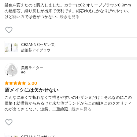
髪色を変えたので購入しました。カラーは02 オリーブブラウン0.9mm
の超細芯、繰り戻しが出来て便利です。細芯ゆえにかなり折れやすい、
けど弱い力では色がつかない…
続きを見る
CEZANNE(セザンヌ)
超細芯アイブロウ
美容ライター
ao
5.00
眉メイクには欠かせない
こんなに細くて折れなくて描きやすいのセザンヌだけ！それなのにこの
価格！結構昔からあるけど未だ他ブランドからこの細さこのクオリティ
のが出てきてない。涙袋、二重線延…
続きを見る
CEZANNE(セザンヌ)