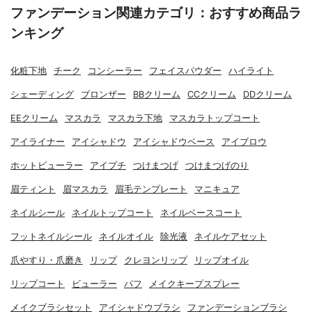
ファンデーション関連カテゴリ：おすすめ商品ラ
ンキング
化粧下地
チーク
コンシーラー
フェイスパウダー
ハイライト
シェーディング
ブロンザー
BBクリーム
CCクリーム
DDクリーム
EEクリーム
マスカラ
マスカラ下地
マスカラトップコート
アイライナー
アイシャドウ
アイシャドウベース
アイブロウ
ホットビューラー
アイプチ
つけまつげ
つけまつげのり
眉ティント
眉マスカラ
眉毛テンプレート
マニキュア
ネイルシール
ネイルトップコート
ネイルベースコート
フットネイルシール
ネイルオイル
除光液
ネイルケアセット
爪やすり・爪磨き
リップ
クレヨンリップ
リップオイル
リップコート
ビューラー
パフ
メイクキープスプレー
メイクブラシセット
アイシャドウブラシ
ファンデーションブラシ