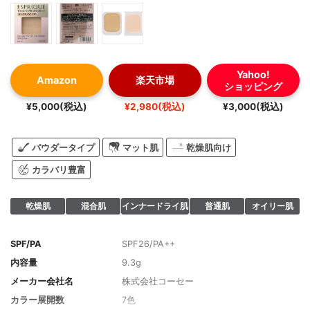
Yahoo!
Amazon
楽天市場
ショッピング
¥5,000(税込)
¥2,980(税込)
¥3,000(税込)
パウダータイプ
マット肌
乾燥肌向け
カラバリ豊富
乾燥肌
混合肌
インナードライ肌
普通肌
オイリー肌
SPF/PA
SPF26/PA++
内容量
9.3g
メーカー会社名
株式会社コーセー
カラー展開数
7色