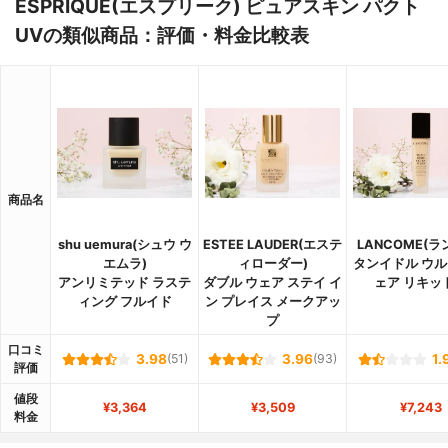
ESPRIQUE(エスプリーク) ピュアスキン パクト
UVの類似商品：評価・料金比較表
商品名
shu uemura(シュウ ウ
ESTEE LAUDER(エステ
LANCOME(ラ
エムラ)
ィローダー)
タンイドル ウル
アンリミテッド ラステ
ダブル ウェア ステイ イ
ェア リキッド
ィング フルイド
ン プレイス メークアッ
プ
口コミ
3.98
(51)
3.96
(93)
1.
評価
値段
¥3,364
¥3,509
¥7,243
料金