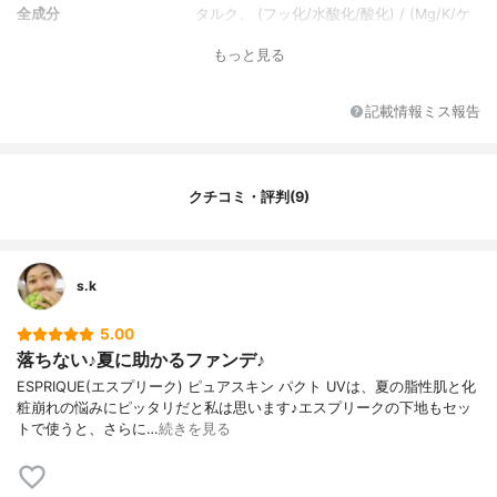
全成分
タルク、 (フッ化/水酸化/酸化) / (Mg/K/ケ
イ素) 、 (ビニルジメチコン/メチコンシルセ
もっと見る
スキオキサン) クロスポリマー、ポリメタク
リル酸メチル、メトキシケイヒ酸エチルヘ
キシル、シリカ、ナイロン-12、 (HDI/トリ
記載情報ミス報告
メチロールヘキシルラクトン) クロスポリマ
ー、ラウロイルリシン、コハク酸ジエチル
ヘキシル、アスコルビン酸、オリーブ果実
油、セラミド2、トコフェロール、ヒアルロ
クチコミ・評判(9)
ン酸Na、水溶性コラーゲン、BHT、 (パル
ミチン酸/エチルヘキサン酸) デキストリ
ン、アミノプロピルトリエトキシシラン、
アルミナ、アルムK、イソノナン酸イソトリ
s.k
デシル、ジメチコノール、ジメチコン、ス
テアリン酸、トリエチルヘキサノイン、ハ
イドロゲンジメチコン、ポリメチルシルセ
5.00
スキオキサン、メタクリル酸メチルクロス
落ちない♪夏に助かるファンデ♪
ポリマー、含水シリカ、水、水酸化Al、水
ESPRIQUE(エスプリーク) ピュアスキン パクト UVは、夏の脂性肌と化
添レシチン、フェノキシエタノール、酸化
粧崩れの悩みにピッタリだと私は思います♪エスプリークの下地もセッ
チタン、酸化亜鉛、酸化鉄、硫酸Ba
トで使うと、さらに…
続きを見る