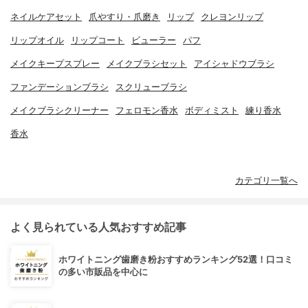
ネイルケアセット
爪やすり・爪磨き
リップ
クレヨンリップ
リップオイル
リップコート
ビューラー
パフ
メイクキープスプレー
メイクブラシセット
アイシャドウブラシ
ファンデーションブラシ
スクリューブラシ
メイクブラシクリーナー
フェロモン香水
ボディミスト
練り香水
香水
カテゴリ一覧へ
よく見られている人気おすすめ記事
ホワイトニング歯磨き粉おすすめランキング52選！口コミ
の多い市販品を中心に