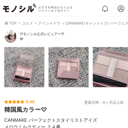
おすすめ商品がもらえる
クチコミポイ活サイト
TOP
コスメ
アイシャドウ
CANMAKE(キャンメイク) パーフ
♡モノシル公式レビュアー♡
♡
5.00
更新日時：6ヶ月以上前
韓国風カラー♡
CANMAKE パーフェクトスタイリストアイズ
メロウミルクティー ２４番