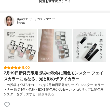
関連おすすめクチコミ
美容ブロガー / コスメマニア
index
5.00
7月19日新発売限定 深みの秋冬に闇色モンスター フェイ
スカラーにもなる、光と影のザ アイカラー
この投稿はKATE様のＰＲです7月19日新発売リップモンスター カラー
トナー 限定1色＜色番＞EX-3 闇色モンスターいつものリップに闇色モ
ンスターをプラスする…
続きを見る