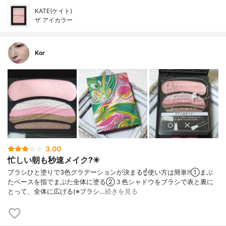
KATE(ケイト)
ザ アイカラー
Kor
3.00
忙しい朝も秒速メイク?️✴️
ブラシひと塗りで3色グラデーションが決まる☝️使い方は簡単‼️①まぶ
たベースを指でまぶた全体に塗る②３色シャドウをブラシで表と裏に
とって、全体に広げる(※ブラシ…
続きを見る