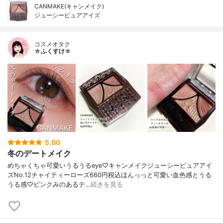
CANMAKE(キャンメイク)
ジューシーピュアアイズ
コスメオタク
☆ふくすけ☆
5.00
冬のデートメイク
めちゃくちゃ可愛いうるうるeye♡キャンメイクジューシーピュアアイ
ズNo.12チャイティーローズ660円税込ほんっっと可愛い血色感とうる
うる感♡ピンクみのあるテ…
続きを見る