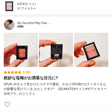
KATE(ケイト)
ザ アイカラー
My favorite♡My free …
thihi
5.00
絶妙な塩梅がお洒落な目元に?
SPUR.JPさんで見かけたコチラ♡最近、かなりSPURのエディターさん
の影響を受けている わたしです(^^ゞ(笑)#KATE#ケイト#ザアイカラー
058ブラ…
続きを見る