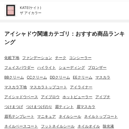
KATE(ケイト)
ザ アイカラー
アイシャドウ関連カテゴリ：おすすめ商品ランキ
ング
化粧下地
ファンデーション
チーク
コンシーラー
フェイスパウダー
ハイライト
シェーディング
ブロンザー
BBクリーム
CCクリーム
DDクリーム
EEクリーム
マスカラ
マスカラ下地
マスカラトップコート
アイライナー
アイシャドウベース
アイブロウ
ホットビューラー
アイプチ
つけまつげ
つけまつげのり
眉ティント
眉マスカラ
眉毛テンプレート
マニキュア
ネイルシール
ネイルトップコート
ネイルベースコート
フットネイルシール
ネイルオイル
除光液