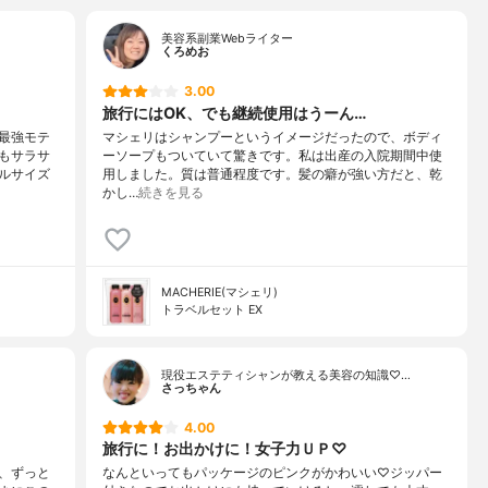
美容系副業Webライター
くろめお
3.00
旅行にはOK、でも継続使用はうーん…
最強モテ
マシェリはシャンプーというイメージだったので、ボディ
もサラサ
ーソープもついていて驚きです。私は出産の入院期間中使
ルサイズ
用しました。質は普通程度です。髪の癖が強い方だと、乾
かし…
続きを見る
MACHERIE(マシェリ)
トラベルセット EX
現役エステティシャンが教える美容の知識♡…
さっちゃん
4.00
旅行に！お出かけに！女子力ＵＰ♡
、ずっと
なんといってもパッケージのピンクがかわいい♡ジッパー