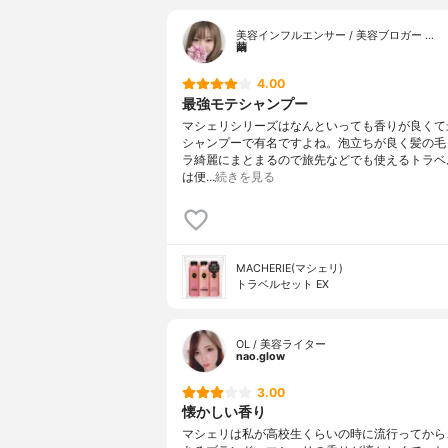
美容インフルエンサー / 美容ブロガー …
繭
4.00
最強モテシャンプー
マシェリシリーズはなんといっても香りが良くて
シャンプーで有名ですよね。泡立ちが良く髪の毛
ラ綺麗にまとまるので旅先などでも使えるトラベ
は便…
続きを見る
MACHERIE(マシェリ)
トラベルセット EX
OL / 美容ライター
nao.glow
3.00
懐かしい香り
マシェリは私が高校生くらいの時に流行ってから