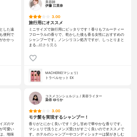
美容師
伊藤 江里奈
3.00
旅行用にオススメ
とした遠
ミニサイズで旅行用にピッタリです！香りもフルーティー
も便利で
フローラルの香りで、乾かした後も香る女性におすすめの
がかかっ
シャンプーです。ノンシリコン処方ですが、しっとりまと
まる…
続きを見る
MACHERIE(マシェリ)
トラベルセット EX
コスメコンシェルジュ / 美容ライター
染谷 ゆりか
3.00
モテ髪を実現するシャンプー！
イズのマ
香りがとにかく良いです！少し甘めで華やかな香りです。
が可愛い
マシェリで洗うとメンズ受けがすごく良いのでオススメで
は、地味
す。ホテルのシャンプーやコンディショナーは髪がきしむ