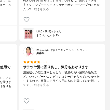
まにこの
付きなのでお出かけにも持っていけるし、濡れても大丈
りと、さ
夫！シャンプーコンディショナーボディーソープの３点が
入って…
続きを見る
MACHERIE(マシェリ)
トラベルセット EX
理系美容研究家 / コスメコンシェルジュ…
真南風
5.00
使用で
サラツヤ髪に香り良し、気分もあがります
温泉巡りの際に使用しました。秘湯の良い泉質の温泉ほ
ど、シャンプーやコンディショナーがそろっていなかった
していま
りするので、事前にトラベル用のものを探していた際、マ
を選びま
シェリ…
続きを見る
は香りも