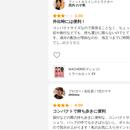
フィットネスインストラクター
武内 のぞ美
3.00
外出時には便利！
コンパクトサイズなので嵩張ることなく、ちょっ
征や旅行などでも、持ち運びに困らないのでとて
す。成分の配合が理由なのか、泡立つまでに時間
てし…
続きを見る
MACHERIE(マシェリ)
トラベルセット EX
ブロガー / 会社員 / 1児のママ
chiroru
4.00
コンパクトで持ち歩きに便利
旅行などの際の持ち歩きに便利な、コンパクトサ
シェリ。バッグの中でもかさばらないし、ボトル
ので気分が上がります！私のお気に入りポイント