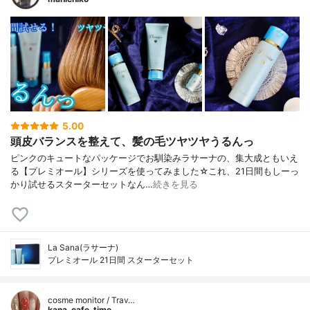
5.00
頭皮バランスを整えて、髪の毛ツヤツヤうるんっ
ピンクのキュートなパッケージでお馴染みラサーナの、集大成ともいえ
る【プレミオール】シリーズを使ってみました☆これ、21日間もしーっ
かり試せるスターターセットなん…
続きを見る
La Sana(ラサーナ)
プレミオール 21日間 スターターセット
cosme monitor / Trav…
kana_cafe_time