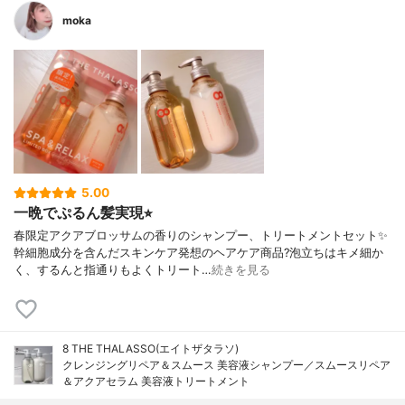
moka
5.00
一晩でぷるん髪実現⭐︎
春限定アクアブロッサムの香りのシャンプー、トリートメントセット✨
幹細胞成分を含んだスキンケア発想のヘアケア商品?泡立ちはキメ細か
く、するんと指通りもよくトリート…
続きを見る
8 THE THALASSO(エイトザタラソ)
クレンジングリペア＆スムース 美容液シャンプー／スムースリペア
＆アクアセラム 美容液トリートメント