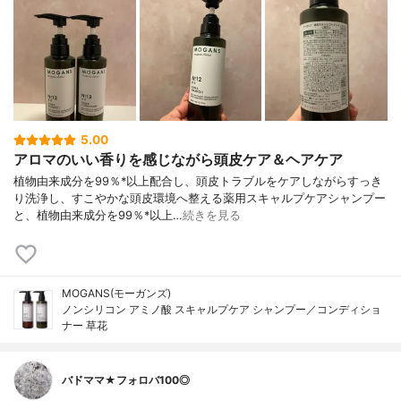
5.00
アロマのいい香りを感じながら頭皮ケア＆ヘアケア
植物由来成分を99％*以上配合し、頭皮トラブルをケアしながらすっき
り洗浄し、すこやかな頭皮環境へ整える薬用スキャルプケアシャンプー
と、植物由来成分を99％*以上…
続きを見る
MOGANS(モーガンズ)
ノンシリコン アミノ酸 スキャルプケア シャンプー／コンディショ
ナー 草花
バドママ★フォロバ100◎