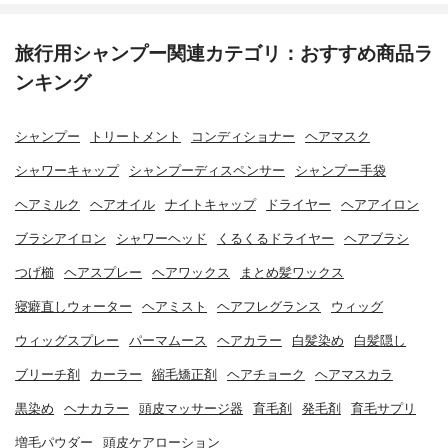
旅行用シャンプー関連カテゴリ：おすすめ商品ラ
ンキング
シャンプー
トリートメント
コンディショナー
ヘアマスク
シャワーキャップ
シャンプーディスペンサー
シャンプー手袋
ヘアミルク
ヘアオイル
ナイトキャップ
ドライヤー
ヘアアイロン
ブラシアイロン
シャワーヘッド
くるくるドライヤー
ヘアブラシ
つげ櫛
ヘアスプレー
ヘアワックス
まとめ髪ワックス
寝癖直しウォーター
ヘアミスト
ヘアフレグランス
ウィッグ
ウィッグスプレー
パーマムース
ヘアカラー
白髪染め
白髪隠し
ブリーチ剤
カーラー
縮毛矯正剤
ヘアチョーク
ヘアマスカラ
黒染め
ヘナカラー
頭皮マッサージ器
育毛剤
発毛剤
育毛サプリ
増毛パウダー
頭皮ケアローション