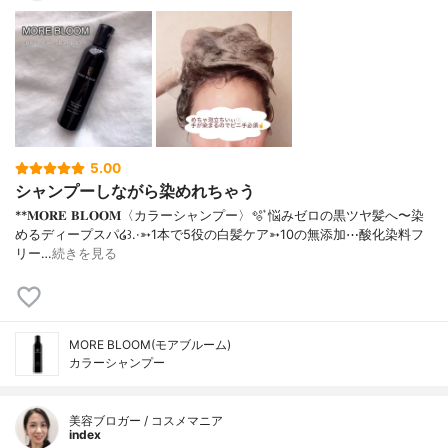
5.00
シャンプーしながら染めれちゃう
**𝐌𝐎𝐑𝐄 𝐁𝐋𝐎𝐎𝐌〈カラーシャンプー〉⁡⁡🫧 ͛悩みゼロの黒ツヤ髪へ〜染
めるディープスパ໒꒱.·⁡⁡⁡➳1本で5役の白髪ケア➳10の無添加⋯酸化染料フ
リー…
続きを見る
MORE BLOOM(モアブルーム)
カラーシャンプー
美容ブロガー / コスメマニア
index