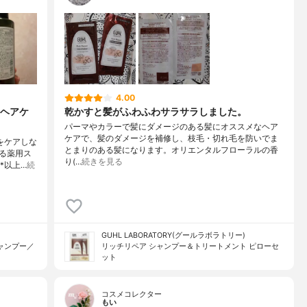
4.00
ヘアケ
乾かすと髪がふわふわサラサラしました。
パーマやカラーで髪にダメージのある髪にオススメなヘア
ケアで、髪のダメージを補修し、枝毛・切れ毛を防いでま
をケアしな
とまりのある髪になります。オリエンタルフローラルの香
る薬用ス
り(…
続きを見る
*以上…
続
GUHL LABORATORY(グールラボラトリー)
ャンプー／
リッチリペア シャンプー＆トリートメント ピローセ
ット
コスメコレクター
もい