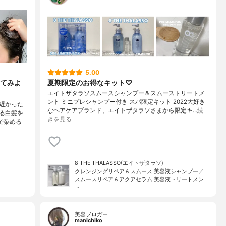
5.00
てみよ
夏期限定のお得なキット♡
エイトザタラソスムースシャンプー＆スムーストリートメ
ント ミニプレシャンプー付き スパ限定キット 2022大好き
遅かった
なヘアケアブランド、エイトザタラソさまから限定キ…
続
る白髪を
きを見る
で染める
8 THE THALASSO(エイトザタラソ)
クレンジングリペア＆スムース 美容液シャンプー／
スムースリペア＆アクアセラム 美容液トリートメン
ト
美容ブロガー
manichiko