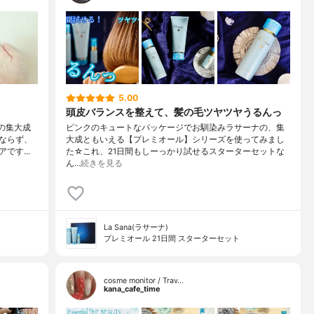
5.00
頭皮バランスを整えて、髪の毛ツヤツヤうるんっ
の集大成
ピンクのキュートなパッケージでお馴染みラサーナの、集
ならず、
大成ともいえる【プレミオール】シリーズを使ってみまし
アです…
た☆これ、21日間もしーっかり試せるスターターセットな
ん…
続きを見る
La Sana(ラサーナ)
プレミオール 21日間 スターターセット
cosme monitor / Trav…
kana_cafe_time