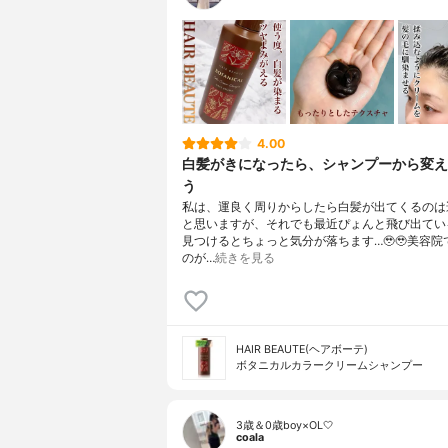
4.00
白髪がきになったら、シャンプーから変え
う
私は、運良く周りからしたら白髪が出てくるのは
と思いますが、それでも最近ぴょんと飛び出てい
見つけるとちょっと気分が落ちます…🥹🥹美容院
のが…
続きを見る
HAIR BEAUTE(ヘアボーテ)
ボタニカルカラークリームシャンプー
3歳＆0歳boy×OL🤍
coala