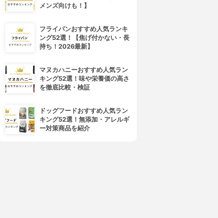
メンズ向けも！】
フライパンおすすめ人気ランキ
LUX(ラックス)
BOTANIST(ボタニスト)
ング52選！【焦げ付かない・長
スーパーリッチシャイン モイ
ボタニカルシャンプー／トリー
持ち！2026最新】
チャー シャンプー&コンディ
トメント(スムース) トライアル
ショナー
3.77
(16)
¥550
3.82
(24)
マヌカハニーおすすめ人気ラン
¥198
キング52選！味や栄養価の高さ
を徹底比較・検証
ドッグフードおすすめ人気ラン
キング52選！無添加・アレルギ
ー対策商品を紹介