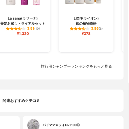
La sana(ラサーナ)
LION(ライオン)
美髪お試しトライアルセット
旅の植物物語
ス
3.91
3.86
(10)
(8)
¥1,320
¥378
旅行用シャンプーランキングをもっと見る
関連おすすめクチコミ
バドママ★フォロバ100◎