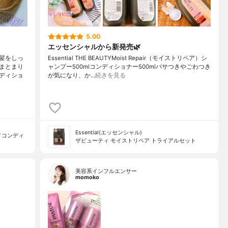
5.00
エッセンシャルから新発売🌿
髪をしっ
Essential THE BEAUTYMoist Repair（モイストリペア）シ
まとまり
ャンプー500mlコンディショナー500mlパサつきやごわつき
ディショ
が気になり、か…
続きを見る
Essential(エッセンシャル)
／コンディ
ザビューティ モイストリペア トライアルセット
美容系インフルエンサー
momoko