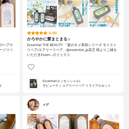
5.00
かろやかに髪まとまる♫
のヘアケ
Essential THE BEAUTY 「髪のキメ美容シリーズ モイスト
S ダメージリペ
リペア/エアリーリペア」@essential_jp花王 様よりご縁を
いただきEssen…
続きを見る
Essential(エッセンシャル)
ト
ザビューティ エアリーリペア トライアルセット
メグ