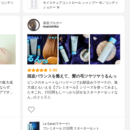
／コンディ
モイスチュアコントロール シャンプー Ｗ／コンディ
ショナー Ｗ
美容ブロガー
manichiko
5.00
頭皮バランスを整えて、髪の毛ツヤツヤうるんっ
の集大成
ピンクのキュートなパッケージでお馴染みラサーナの、集
ならず、
大成ともいえる【プレミオール】シリーズを使ってみまし
アです…
た☆これ、21日間もしーっかり試せるスターターセットな
ん…
続きを見る
La Sana(ラサーナ)
プレミオール 21日間 スターターセット