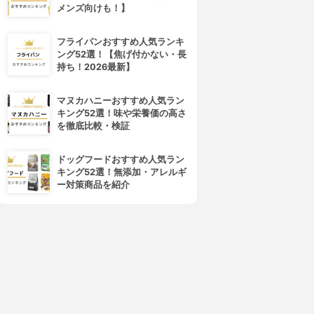
メンズ向けも！】
フライパンおすすめ人気ランキ
ング52選！【焦げ付かない・長
持ち！2026最新】
マヌカハニーおすすめ人気ラン
キング52選！味や栄養価の高さ
を徹底比較・検証
LUX(ラックス)
BOTANIST(ボタニスト)
スーパーリッチシャイン モイ
ボタニカルシャンプー／トリー
チャー シャンプー&コンディ
トメント(スムース) トライアル
ドッグフードおすすめ人気ラン
ショナー
3.77
(16)
キング52選！無添加・アレルギ
¥550
3.82
(24)
ー対策商品を紹介
¥198