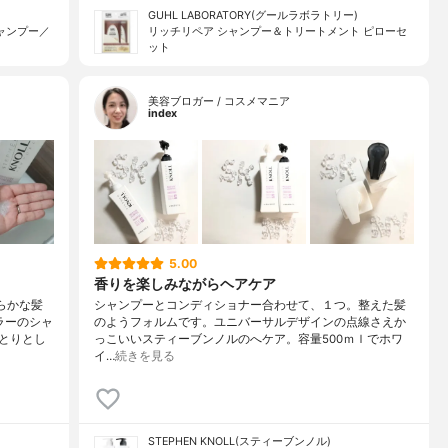
GUHL LABORATORY(グールラボラトリー)
ャンプー／
リッチリペア シャンプー＆トリートメント ピローセ
ット
美容ブロガー / コスメマニア
index
5.00
香りを楽しみながらヘアケア
らかな髪
シャンプーとコンディショナー合わせて、１つ。整えた髪
ラーのシャ
のようフォルムです。ユニバーサルデザインの点線さえか
とりとし
っこいいスティーブンノルのへケア。容量500ｍｌでホワ
イ…
続きを見る
STEPHEN KNOLL(スティーブンノル)