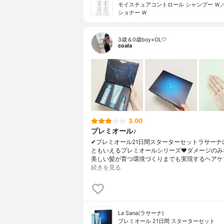
モイスチュアコントロール シャンプー Ｗ
ショナー Ｗ
3歳＆0歳boy×OL🤍
coala
3.00
プレミオール♪
✔︎プレミオール21日間スターターセットラサーナ
ともいえるプレミオールシリーズ❤︎ダメージのみ
美しい髪が育つ環境づくりまでも実現するヘアケ
続きを見る
La Sana(ラサーナ)
プレミオール 21日間 スターターセット