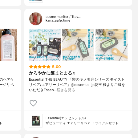
cosme monitor / Trav…
kana_cafe_time
5.00
かろやかに髪まとまる♫
のヘアケ
Essential THE BEAUTY 「髪のキメ美容シリーズ モイスト
S ダメージリペ
リペア/エアリーリペア」@essential_jp花王 様よりご縁を
いただきEssen…
続きを見る
Essential(エッセンシャル)
ト
ザビューティ エアリーリペア トライアルセット