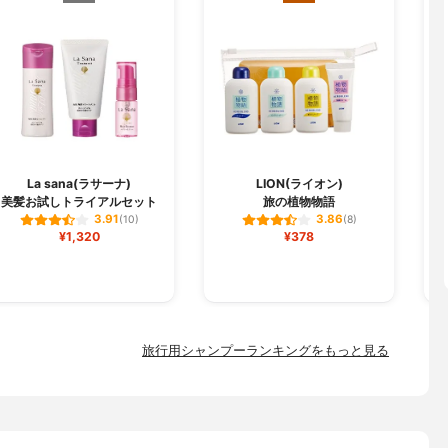
La sana(ラサーナ)
LION(ライオン)
美髪お試しトライアルセット
旅の植物物語
ス
3.91
3.86
(10)
(8)
¥1,320
¥378
旅行用シャンプーランキングをもっと見る