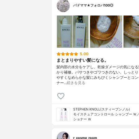
バドママ★フォロバ100◎
5.00
まとまりやすい髪になる。
髪内部の水分をケアし、乾燥ダメージの気になる
かり補修。パサつきやゴワつきのない、しっとり
やすくなめらかな髪にみちびくシャンプーとコン
ナー…
続きを見る
STEPHEN KNOLL(スティーブンノル)
モイスチュアコントロール シャンプー Ｗ
ショナー Ｗ
r_cosme_room