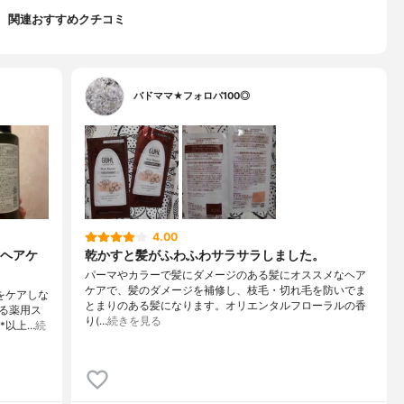
関連おすすめクチコミ
バドママ★フォロバ100◎
4.00
ヘアケ
乾かすと髪がふわふわサラサラしました。
パーマやカラーで髪にダメージのある髪にオススメなヘア
ケアで、髪のダメージを補修し、枝毛・切れ毛を防いでま
をケアしな
とまりのある髪になります。オリエンタルフローラルの香
る薬用ス
り(…
続きを見る
*以上…
続