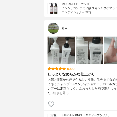
MOGANS(モーガンズ)
ノンシリコン アミノ酸 スキャルプケア シ
コンディショナー 草花
恵未
5.00
しっとりなめらかな仕上がり
内部✕外部からWでうるおい補修。毛先までなめ
に導くシャンプー&コンディショナー。パールカ
ンプーは泡立ちよく、ふわっとした泡で洗えしっ
た…
続きを見る
STEPHEN KNOLL(スティーブンノル)