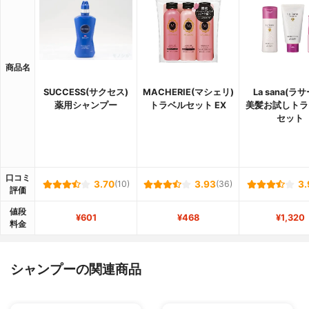
商品名
SUCCESS(サクセス)
MACHERIE(マシェリ)
La sana(ラ
薬用シャンプー
トラベルセット EX
美髪お試しトラ
セット
口コミ
3.70
(10)
3.93
(36)
3.
評価
値段
¥601
¥468
¥1,320
料金
シャンプーの関連商品