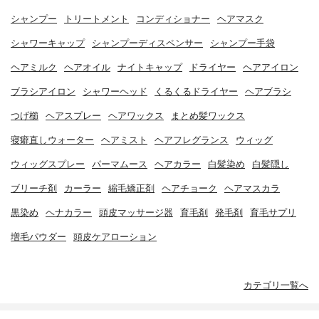
シャンプー
トリートメント
コンディショナー
ヘアマスク
シャワーキャップ
シャンプーディスペンサー
シャンプー手袋
ヘアミルク
ヘアオイル
ナイトキャップ
ドライヤー
ヘアアイロン
ブラシアイロン
シャワーヘッド
くるくるドライヤー
ヘアブラシ
つげ櫛
ヘアスプレー
ヘアワックス
まとめ髪ワックス
寝癖直しウォーター
ヘアミスト
ヘアフレグランス
ウィッグ
ウィッグスプレー
パーマムース
ヘアカラー
白髪染め
白髪隠し
ブリーチ剤
カーラー
縮毛矯正剤
ヘアチョーク
ヘアマスカラ
黒染め
ヘナカラー
頭皮マッサージ器
育毛剤
発毛剤
育毛サプリ
増毛パウダー
頭皮ケアローション
カテゴリ一覧へ