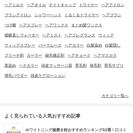
ヘアミルク
ヘアオイル
ナイトキャップ
ドライヤー
ヘアアイロン
ブラシアイロン
シャワーヘッド
くるくるドライヤー
ヘアブラシ
つげ櫛
ヘアスプレー
ヘアワックス
まとめ髪ワックス
寝癖直しウォーター
ヘアミスト
ヘアフレグランス
ウィッグ
ウィッグスプレー
パーマムース
ヘアカラー
白髪染め
白髪隠し
ブリーチ剤
カーラー
縮毛矯正剤
ヘアチョーク
ヘアマスカラ
黒染め
ヘナカラー
頭皮マッサージ器
育毛剤
発毛剤
育毛サプリ
増毛パウダー
頭皮ケアローション
カテゴリ一覧へ
よく見られている人気おすすめ記事
ホワイトニング歯磨き粉おすすめランキング52選！口コミ