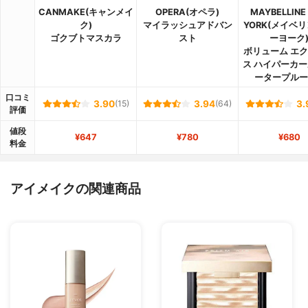
CANMAKE(キャンメイ
OPERA(オペラ)
MAYBELLINE
ク)
マイラッシュアドバン
YORK(メイベリ
ゴクブトマスカラ
スト
ーヨーク
ボリューム エ
ス ハイパーカー
ータープルー
口コミ
3.90
(15)
3.94
(64)
3.
評価
値段
¥647
¥780
¥680
料金
アイメイクの関連商品