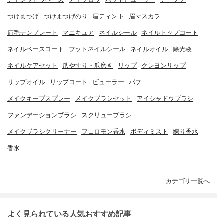
つけまつげ
つけまつげのり
眉ティント
眉マスカラ
眉毛テンプレート
マニキュア
ネイルシール
ネイルトップコート
ネイルベースコート
フットネイルシール
ネイルオイル
除光液
ネイルケアセット
爪やすり・爪磨き
リップ
クレヨンリップ
リップオイル
リップコート
ビューラー
パフ
メイクキープスプレー
メイクブラシセット
アイシャドウブラシ
ファンデーションブラシ
スクリューブラシ
メイクブラシクリーナー
フェロモン香水
ボディミスト
練り香水
香水
カテゴリ一覧へ
よく見られている人気おすすめ記事