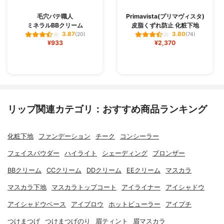
毛穴パテ職人
Primavista(プリマヴィスタ)
ミネラルBBクリーム
皮脂くずれ防止 化粧下地
3.87
3.80
(20)
(74)
¥933
¥2,370
リップ関連カテゴリ：おすすめ商品ランキング
化粧下地
ファンデーション
チーク
コンシーラー
フェイスパウダー
ハイライト
シェーディング
ブロンザー
BBクリーム
CCクリーム
DDクリーム
EEクリーム
マスカラ
マスカラ下地
マスカラトップコート
アイライナー
アイシャドウ
アイシャドウベース
アイブロウ
ホットビューラー
アイプチ
つけまつげ
つけまつげのり
眉ティント
眉マスカラ