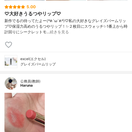
5.00
♡大好きうるつやリップ♡
新作でるの待ってたよー(*ฅ´ω`ฅ*)♡私の大好きなグレイズバームリッ
プ♡保湿力高めのうるつやリップ！✨２枚目にスウォッチ✨1番上から時
計回りにシークレットモ…
続きを見る
excel(エクセル)
グレイズバームリップ
公務員(教師)
Haruna