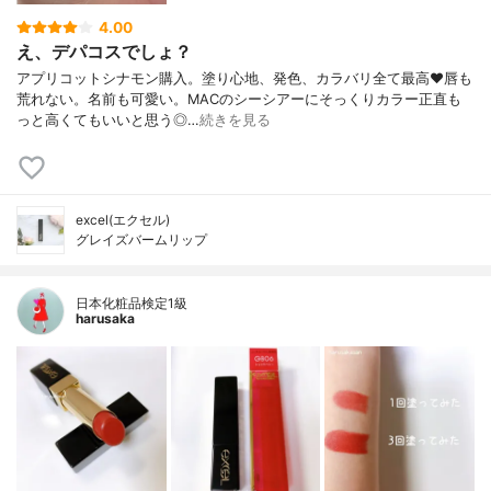
4.00
え、デパコスでしょ？
アプリコットシナモン購入。塗り心地、発色、カラバリ全て最高❤️唇も
荒れない。名前も可愛い。MACのシーシアーにそっくりカラー正直も
っと高くてもいいと思う◎…
続きを見る
excel(エクセル)
グレイズバームリップ
日本化粧品検定1級
harusaka