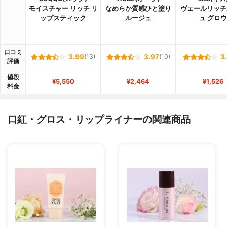
モイスチャー リッチ リ
なめらか質感ひと塗り
ヴェールリッチ
ップスティック
ルージュ
ュ グロウ
口コミ
3.99
(13)
3.97
(10)
3
評価
値段
¥5,550
¥2,464
¥1,526
料金
口紅・グロス・リップライナーの関連商品