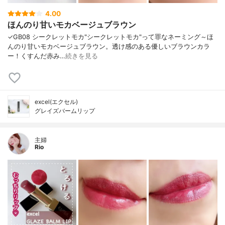
4.00
ほんのり甘いモカベージュブラウン
✓GB08 シークレットモカ"シークレットモカ"って罪なネーミング～ほ
んのり甘いモカベージュブラウン。透け感のある優しいブラウンカラ
ー！くすんだ赤み…
続きを見る
excel(エクセル)
グレイズバームリップ
主婦
Rio