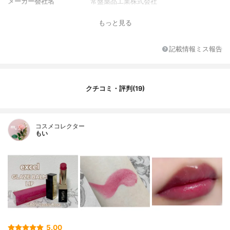
メーカー会社名
常盤薬品工業株式会社
容量
3.8g
もっと見る
香り
無香料
記載情報ミス報告
クチコミ・評判(19)
コスメコレクター
もい
5.00