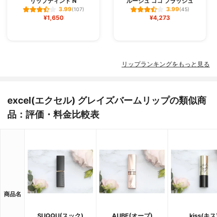
リップティント N
ルージュ ココ フラッシュ
3.99
3.99
(107)
(45)
¥1,650
¥4,273
リップランキングをもっと見る
excel(エクセル) グレイズバームリップの類似商
品：評価・料金比較表
商品名
SUQQU(スック)
AUBE(オーブ)
kiss(キス