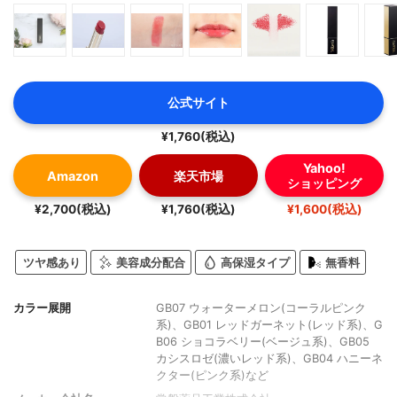
公式サイト
¥1,760(税込)
Yahoo!
Amazon
楽天市場
ショッピング
¥2,700(税込)
¥1,760(税込)
¥1,600(税込)
ツヤ感あり
美容成分配合
高保湿タイプ
無香料
カラー展開
GB07 ウォーターメロン(コーラルピンク
系)、GB01 レッドガーネット(レッド系)、G
B06 ショコラベリー(ベージュ系)、GB05
カシスロゼ(濃いレッド系)、GB04 ハニーネ
クター(ピンク系)など