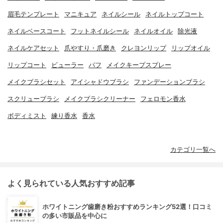
眉毛テンプレート
マニキュア
ネイルシール
ネイルトップコート
ネイルベースコート
フットネイルシール
ネイルオイル
除光液
ネイルケアセット
爪やすり・爪磨き
クレヨンリップ
リップオイル
リップコート
ビューラー
パフ
メイクキープスプレー
メイクブラシセット
アイシャドウブラシ
ファンデーションブラシ
スクリューブラシ
メイクブラシクリーナー
フェロモン香水
ボディミスト
練り香水
香水
カテゴリ一覧へ
よく見られている人気おすすめ記事
ホワイトニング歯磨き粉おすすめランキング52選！口コミ
の多い市販品を中心に