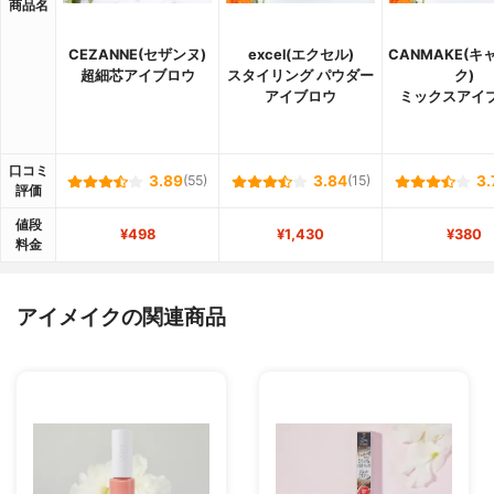
商品名
CEZANNE(セザンヌ)
excel(エクセル)
CANMAKE(キ
超細芯アイブロウ
スタイリング パウダー
ク)
アイブロウ
ミックスアイ
口コミ
3.89
(55)
3.84
(15)
3.
評価
値段
¥498
¥1,430
¥380
料金
アイメイクの関連商品