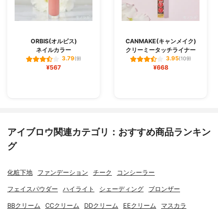
ORBIS(オルビス)
CANMAKE(キャンメイク)
ネイルカラー
クリーミータッチライナー
3.79
3.95
(9)
(109)
¥567
¥668
アイブロウ関連カテゴリ：おすすめ商品ランキン
グ
化粧下地
ファンデーション
チーク
コンシーラー
フェイスパウダー
ハイライト
シェーディング
ブロンザー
BBクリーム
CCクリーム
DDクリーム
EEクリーム
マスカラ