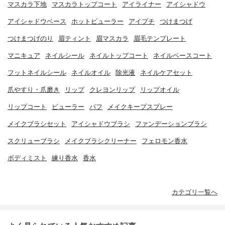
マスカラ下地
マスカラトップコート
アイライナー
アイシャドウ
アイシャドウベース
ホットビューラー
アイプチ
つけまつげ
つけまつげのり
眉ティント
眉マスカラ
眉毛テンプレート
マニキュア
ネイルシール
ネイルトップコート
ネイルベースコート
フットネイルシール
ネイルオイル
除光液
ネイルケアセット
爪やすり・爪磨き
リップ
クレヨンリップ
リップオイル
リップコート
ビューラー
パフ
メイクキープスプレー
メイクブラシセット
アイシャドウブラシ
ファンデーションブラシ
スクリューブラシ
メイクブラシクリーナー
フェロモン香水
ボディミスト
練り香水
香水
カテゴリ一覧へ