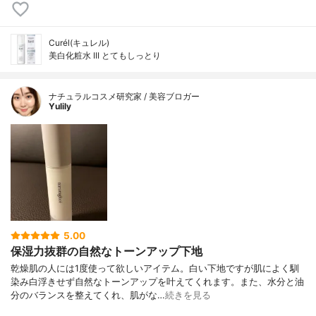
Curél(キュレル)
美白化粧水 III とてもしっとり
ナチュラルコスメ研究家 / 美容ブロガー
Yulily
5.00
保湿力抜群の自然なトーンアップ下地
乾燥肌の人には1度使って欲しいアイテム。白い下地ですが肌によく馴
染み白浮きせず自然なトーンアップを叶えてくれます。また、水分と油
分のバランスを整えてくれ、肌がな…
続きを見る