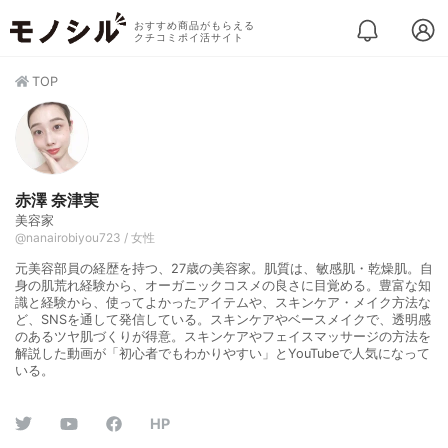
おすすめ商品がもらえる
クチコミポイ活サイト
TOP
赤澤 奈津実
美容家
@nanairobiyou723 / 女性
元美容部員の経歴を持つ、27歳の美容家。肌質は、敏感肌・乾燥肌。自
身の肌荒れ経験から、オーガニックコスメの良さに目覚める。豊富な知
識と経験から、使ってよかったアイテムや、スキンケア・メイク方法な
ど、SNSを通して発信している。スキンケアやベースメイクで、透明感
のあるツヤ肌づくりが得意。スキンケアやフェイスマッサージの方法を
解説した動画が「初心者でもわかりやすい」とYouTubeで人気になって
いる。
HP