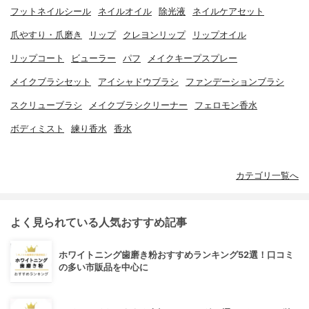
フットネイルシール
ネイルオイル
除光液
ネイルケアセット
爪やすり・爪磨き
リップ
クレヨンリップ
リップオイル
リップコート
ビューラー
パフ
メイクキープスプレー
メイクブラシセット
アイシャドウブラシ
ファンデーションブラシ
スクリューブラシ
メイクブラシクリーナー
フェロモン香水
ボディミスト
練り香水
香水
カテゴリ一覧へ
よく見られている人気おすすめ記事
ホワイトニング歯磨き粉おすすめランキング52選！口コミ
の多い市販品を中心に