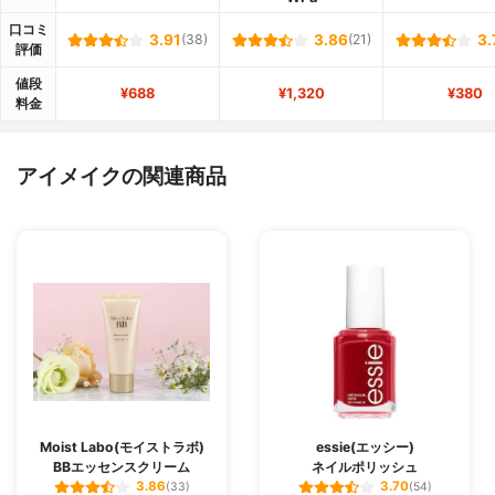
口コミ
3.91
(38)
3.86
(21)
3.
評価
値段
¥688
¥1,320
¥380
料金
アイメイクの関連商品
Moist Labo(モイストラボ)
essie(エッシー)
BBエッセンスクリーム
ネイルポリッシュ
3.86
3.70
(33)
(54)