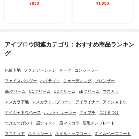
¥833
¥1,650
アイブロウ関連カテゴリ：おすすめ商品ランキン
グ
化粧下地
ファンデーション
チーク
コンシーラー
フェイスパウダー
ハイライト
シェーディング
ブロンザー
BBクリーム
CCクリーム
DDクリーム
EEクリーム
マスカラ
マスカラ下地
マスカラトップコート
アイライナー
アイシャドウ
アイシャドウベース
ホットビューラー
アイプチ
つけまつげ
つけまつげのり
眉ティント
眉マスカラ
眉毛テンプレート
マニキュア
ネイルシール
ネイルトップコート
ネイルベースコート