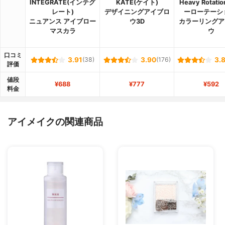
INTEGRATE(インテグ
KATE(ケイト)
Heavy Rotati
レート)
デザイニングアイブロ
ーローテーシ
ニュアンス アイブロー
ウ3D
カラーリングア
マスカラ
ウ
口コミ
3.91
(38)
3.90
(176)
3.
評価
値段
¥688
¥777
¥592
料金
アイメイクの関連商品