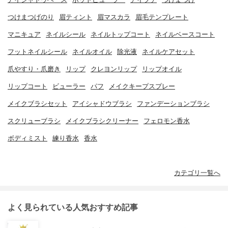
つけまつげのり
眉ティント
眉マスカラ
眉毛テンプレート
マニキュア
ネイルシール
ネイルトップコート
ネイルベースコート
フットネイルシール
ネイルオイル
除光液
ネイルケアセット
爪やすり・爪磨き
リップ
クレヨンリップ
リップオイル
リップコート
ビューラー
パフ
メイクキープスプレー
メイクブラシセット
アイシャドウブラシ
ファンデーションブラシ
スクリューブラシ
メイクブラシクリーナー
フェロモン香水
ボディミスト
練り香水
香水
カテゴリ一覧へ
よく見られている人気おすすめ記事