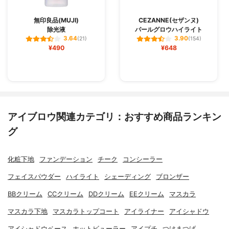
無印良品(MUJI)
CEZANNE(セザンヌ)
除光液
パールグロウハイライト
3.64
3.90
(21)
(154)
¥490
¥648
アイブロウ関連カテゴリ：おすすめ商品ランキン
グ
化粧下地
ファンデーション
チーク
コンシーラー
フェイスパウダー
ハイライト
シェーディング
ブロンザー
BBクリーム
CCクリーム
DDクリーム
EEクリーム
マスカラ
マスカラ下地
マスカラトップコート
アイライナー
アイシャドウ
アイシャドウベース
ホットビューラー
アイプチ
つけまつげ