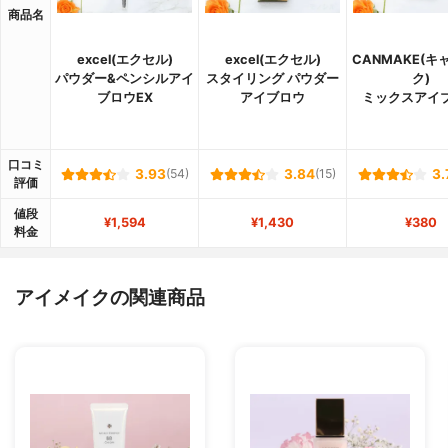
商品名
excel(エクセル)
excel(エクセル)
CANMAKE(キ
パウダー&ペンシルアイ
スタイリング パウダー
ク)
ブロウEX
アイブロウ
ミックスアイ
口コミ
3.93
(54)
3.84
(15)
3.
評価
値段
¥1,594
¥1,430
¥380
料金
アイメイクの関連商品