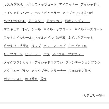
マスカラ下地
マスカラトップコート
アイライナー
アイシャドウ
アイシャドウベース
ホットビューラー
アイプチ
つけまつげ
つけまつげのり
眉ティント
眉マスカラ
眉毛テンプレート
マニキュア
ネイルシール
ネイルトップコート
ネイルベースコート
フットネイルシール
ネイルオイル
除光液
ネイルケアセット
爪やすり・爪磨き
リップ
クレヨンリップ
リップオイル
リップコート
ビューラー
パフ
メイクキープスプレー
メイクブラシセット
アイシャドウブラシ
ファンデーションブラシ
スクリューブラシ
メイクブラシクリーナー
フェロモン香水
ボディミスト
練り香水
香水
カテゴリ一覧へ