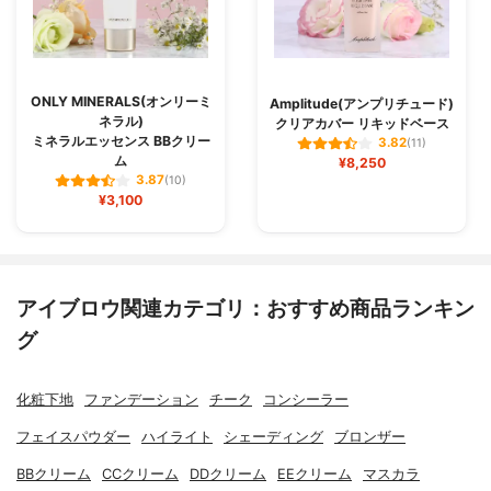
ONLY MINERALS(オンリーミ
Amplitude(アンプリチュード)
ネラル)
クリアカバー リキッドベース
ミネラルエッセンス BBクリー
3.82
(11)
ム
¥8,250
3.87
(10)
¥3,100
アイブロウ関連カテゴリ：おすすめ商品ランキン
グ
化粧下地
ファンデーション
チーク
コンシーラー
フェイスパウダー
ハイライト
シェーディング
ブロンザー
BBクリーム
CCクリーム
DDクリーム
EEクリーム
マスカラ