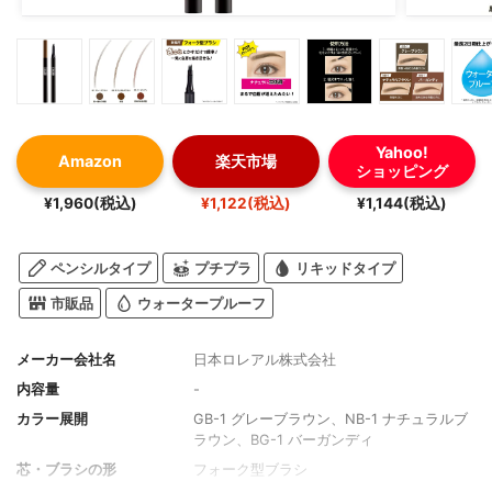
Yahoo!
Amazon
楽天市場
ショッピング
¥1,960(税込)
¥1,122(税込)
¥1,144(税込)
ペンシルタイプ
プチプラ
リキッドタイプ
市販品
ウォータープルーフ
メーカー会社名
日本ロレアル株式会社
内容量
-
カラー展開
GB-1 グレーブラウン、NB-1 ナチュラルブ
ラウン、BG-1 バーガンディ
芯・ブラシの形
フォーク型ブラシ