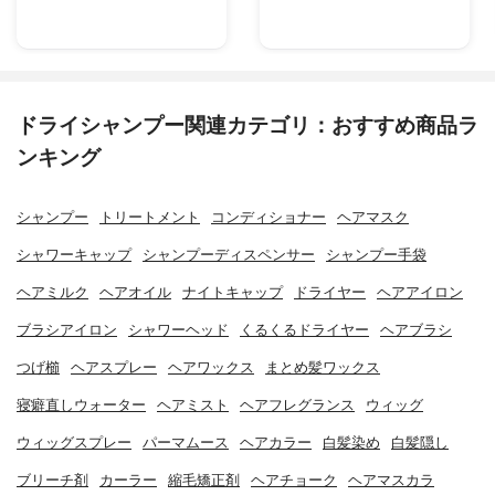
ドライシャンプー関連カテゴリ：おすすめ商品ラ
ンキング
シャンプー
トリートメント
コンディショナー
ヘアマスク
シャワーキャップ
シャンプーディスペンサー
シャンプー手袋
ヘアミルク
ヘアオイル
ナイトキャップ
ドライヤー
ヘアアイロン
ブラシアイロン
シャワーヘッド
くるくるドライヤー
ヘアブラシ
つげ櫛
ヘアスプレー
ヘアワックス
まとめ髪ワックス
寝癖直しウォーター
ヘアミスト
ヘアフレグランス
ウィッグ
ウィッグスプレー
パーマムース
ヘアカラー
白髪染め
白髪隠し
ブリーチ剤
カーラー
縮毛矯正剤
ヘアチョーク
ヘアマスカラ