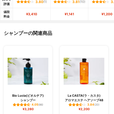
3.80
(1)
3.81
(10)
3
評価
値段
¥3,410
¥1,141
¥1,200
料金
シャンプーの関連商品
Bio Lucia(ビオルチア)
La CASTA(ラ・カスタ)
シャンプー
アロマエステ ヘアソープ48
4.05
3.84
(86)
(20)
¥3,280
¥2,200