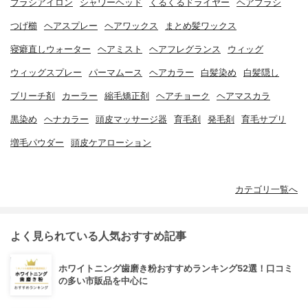
ブラシアイロン
シャワーヘッド
くるくるドライヤー
ヘアブラシ
つげ櫛
ヘアスプレー
ヘアワックス
まとめ髪ワックス
寝癖直しウォーター
ヘアミスト
ヘアフレグランス
ウィッグ
ウィッグスプレー
パーマムース
ヘアカラー
白髪染め
白髪隠し
ブリーチ剤
カーラー
縮毛矯正剤
ヘアチョーク
ヘアマスカラ
黒染め
ヘナカラー
頭皮マッサージ器
育毛剤
発毛剤
育毛サプリ
増毛パウダー
頭皮ケアローション
カテゴリ一覧へ
よく見られている人気おすすめ記事
ホワイトニング歯磨き粉おすすめランキング52選！口コミ
の多い市販品を中心に