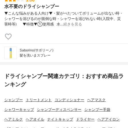
水不要のドライシャンプー
▼こんな悩みがある人向け▼・髪がべたついてボリュームが出ない時・
シャワーを浴びるのが面倒な時・シャワーを浴びれない時(入院中、災
害時等)⠀⠀▼特徴▼①使用感⠀水…
続きを見る
Saborino(サボリーノ)
髪を洗いまスプレー
ドライシャンプー関連カテゴリ：おすすめ商品ラ
ンキング
シャンプー
トリートメント
コンディショナー
ヘアマスク
シャワーキャップ
シャンプーディスペンサー
シャンプー手袋
ヘアミルク
ヘアオイル
ナイトキャップ
ドライヤー
ヘアアイロン