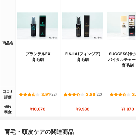
商品名
プランテルEX
FINJIA(フィンジア)
SUCCESS(サ
育毛剤
育毛剤
バイタルチャー
育毛剤
口コミ
3.91
(22)
3.86
(22)
3
評価
値段
¥10,670
¥9,980
¥1,870
料金
育毛・頭皮ケアの関連商品