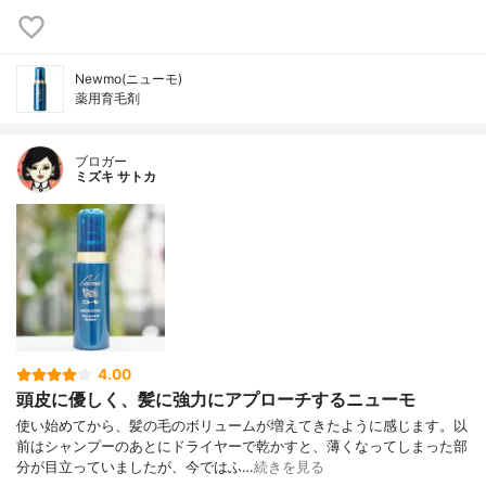
ン酸ジ２－エチルヘキシル、オレイルアル
コール、Ｎ－ラウロイル－Ｌ－グルタミン
酸ジ（フィトステリル・２－オクチルドデ
シル）、無水エタノール、ポリオキシエチ
Newmo(ニューモ)
レン硬化ヒマシ油、クエン酸ナトリウム、
薬用育毛剤
クエン酸、ペンタステアリン酸デカグリセ
リル、ステアロイル乳酸ナトリウム、１，
３－ブチレングリコール、酢酸ＤＬ－α－ト
ブロガー
コフェロール、水素添加大豆リン脂質、モ
ミズキ サトカ
ノイソステアリン酸ポリグリセリル
4.00
頭皮に優しく、髪に強力にアプローチするニューモ
使い始めてから、髪の毛のボリュームが増えてきたように感じます。以
前はシャンプーのあとにドライヤーで乾かすと、薄くなってしまった部
分が目立っていましたが、今ではふ…
続きを見る