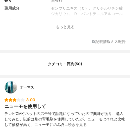
香り
無香料
薬用成分
センブリエキス（Ｃ）、グリチルリチン酸
ジカリウム、Ｄ－パントテニルアルコール
全成分
センブリエキス（Ｃ）、グリチルリチン酸
もっと見る
ジカリウム、Ｄ－パントテニルアルコー
ル、卵黄リゾホスファチジルコリン、加水
分解卵白、加水分解コラーゲン末、水溶性
記載情報ミス報告
コラーゲン液（４）、 サクシニルアテロコ
ラーゲン液、アセチル化ヒアルロン酸ナト
リウム、ヒアルロン酸ナトリウム（２）、
Ｎ－ステアロイルフィトスフィンゴシン、
クチコミ・評判(50)
ラベンダー油、スターフルーツ葉エキス、
カンゾウ葉エキス、テンニンカ果実エキ
ス、セイヨウオオバコ種子エキス、アマチ
ャヅルエキス、マヨラナエキス、ヒオウギ
ナーマス
抽出液、ダイズエキス、ボタンエキス、ヒ
キオコシエキス（１）、シナノキエキス、
グリコシルトレハロース・水添デンプン分
3.00
解物混合溶液、ジグリセリン、１，２－ペ
ニューモを使用して
ンタンジオール、濃グリセリン、ビニルピ
テレビCMやネットの広告等で話題になっていたので興味があり、購入
ロリドン・Ｎ，Ｎ－ジメチルアミノエチル
してみた。以前は別の育毛剤を使用していたが、ニューモはそれと比較
メタクリル酸共重合体ジエチル硫酸塩液、
して価格が高く、ニューモにのみ含…
続きを見る
エタノール、ベヘニルアルコール、セバシ