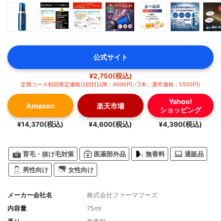
公式サイト
¥2,750(税込)
定期コース初回限定価格(2回目以降：9900円／2本、通常価格：5500円)
Yahoo!
Amazon
楽天市場
ショッピング
¥14,370(税込)
¥4,600(税込)
¥4,390(税込)
育毛・抜け毛対策
医薬部外品
無香料
通販品
男性向け
女性向け
メーカー会社名
株式会社ファーマフーズ
内容量
75ml