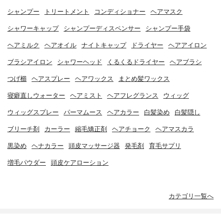
シャンプー
トリートメント
コンディショナー
ヘアマスク
シャワーキャップ
シャンプーディスペンサー
シャンプー手袋
ヘアミルク
ヘアオイル
ナイトキャップ
ドライヤー
ヘアアイロン
ブラシアイロン
シャワーヘッド
くるくるドライヤー
ヘアブラシ
つげ櫛
ヘアスプレー
ヘアワックス
まとめ髪ワックス
寝癖直しウォーター
ヘアミスト
ヘアフレグランス
ウィッグ
ウィッグスプレー
パーマムース
ヘアカラー
白髪染め
白髪隠し
ブリーチ剤
カーラー
縮毛矯正剤
ヘアチョーク
ヘアマスカラ
黒染め
ヘナカラー
頭皮マッサージ器
発毛剤
育毛サプリ
増毛パウダー
頭皮ケアローション
カテゴリ一覧へ