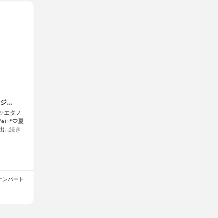
...
✨エタノ
)･*♡夏
出…
続き
タムナンバート