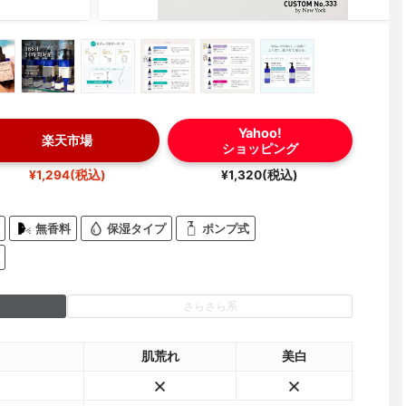
Yahoo!
楽天市場
ショッピング
¥1,294(税込)
¥1,320(税込)
無香料
保湿タイプ
ポンプ式
さらさら系
肌荒れ
美白