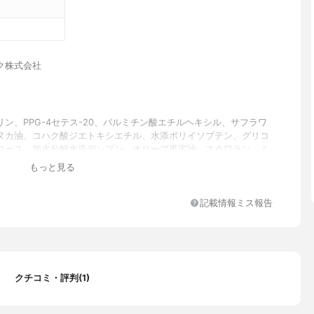
ク株式会社
リン、PPG-4セテス-20、パルミチン酸エチルヘキシル、サフラワ
ヌカ油、コハク酸ジエトキシエチル、水添ポリイソブテン、グリコ
ロース、加水分解水添デンプン、オリーブ果実油、スクワラン、ミ
ポリグリセリル-10、ラウリン酸ポリグリセリル-10、ブチルカルバ
もっと見る
化プロピニル、カルボマー、オクチルドデセス-20、水酸化K、カプ
セリル、エチルヘキシルグリセリン、ペンチレングリコール、フェ
ノール
記載情報ミス報告
クチコミ・評判(1)