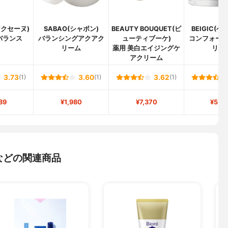
(アクセーヌ)
SABAO(シャボン)
BEAUTY BOUQUET(ビ
BEIGIC(
バランス
バランシングアクアク
ューティブーケ)
コンフォー
リーム
薬用 美白エイジングケ
リー
アクリーム
3.73
(1)
3.60
(1)
3.62
(1)
89
¥1,980
¥7,370
¥5,0
などの関連商品