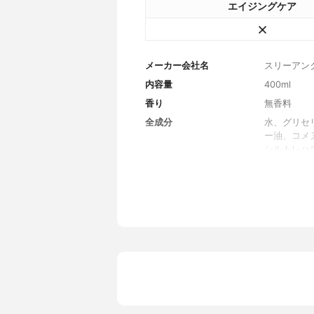
エイジングケア
メーカー会社名
スリーアン
内容量
400ml
香り
無香料
全成分
水、グリセ
ー油、コメ
シルトレハ
リスチン酸
ミン酸ヨウ
リル酸グリ
ノキシエタ