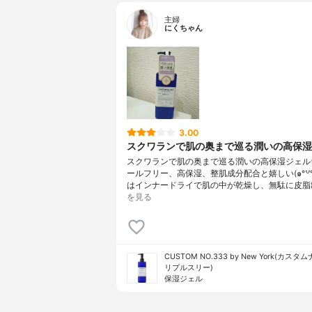
主婦
にくちゃん
3.00
スクワランで肌の奥まで巡る潤いの高保湿ジ
スクワランで肌の奥まで巡る潤いの高保湿ジェル
ールフリー、高保湿、整肌成分配合と嬉しい(๑°꒵°๑
はインナードライで肌の中が乾燥し、無駄に皮脂
を見る
CUSTOM NO.333 by New York(カス
リプルスリー)
保湿ジェル