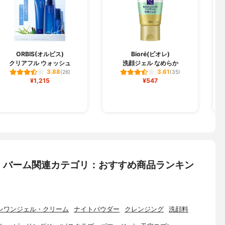
ORBIS(オルビス)
Bioré(ビオレ)
クリアフル ウォッシュ
洗顔ジェル なめらか
テ
3.88
3.61
(26)
(35)
¥1,215
¥547
・バーム関連カテゴリ：おすすめ商品ランキン
ンワンジェル・クリーム
ナイトパウダー
クレンジング
洗顔料