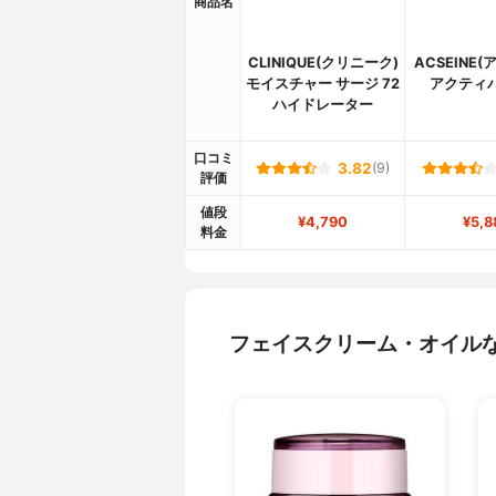
商品名
CLINIQUE(クリニーク)
ACSEINE
モイスチャー サージ 72
アクティ
ハイドレーター
口コミ
3.82
(9)
評価
値段
¥4,790
¥5,8
料金
フェイスクリーム・オイル