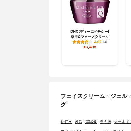
DHC(ディーエイチシー)
薬用Qフェースクリーム
3.67
(14)
¥3,498
フェイスクリーム・ジェル
グ
化粧水
乳液
美容液
導入液
オールイ