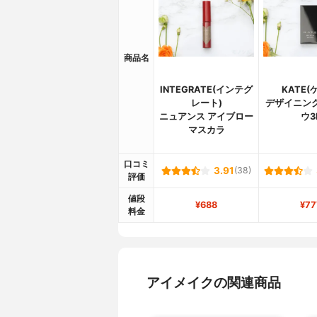
商品名
INTEGRATE(インテグ
KATE(
レート)
デザイニン
ニュアンス アイブロー
ウ3
マスカラ
口コミ
3.91
(38)
評価
値段
¥688
¥77
料金
アイメイクの関連商品