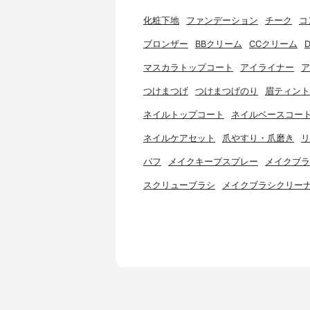
化粧下地
ファンデーション
チーク
コ
ブロンザー
BBクリーム
CCクリーム
マスカラトップコート
アイライナー
ア
つけまつげ
つけまつげのり
眉ティント
ネイルトップコート
ネイルベースコー
ネイルケアセット
爪やすり・爪磨き
リ
パフ
メイクキープスプレー
メイクブラ
スクリューブラシ
メイクブラシクリー