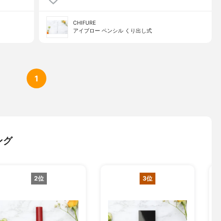
CHIFURE
アイブロー ペンシル くり出し式
1
ング
2位
3位