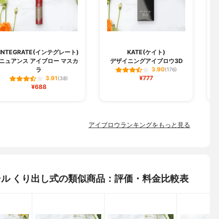
H
INTEGRATE(インテグレート)
KATE(ケイト)
ニュアンス アイブロー マスカ
デザイニングアイブロウ3D
ラ
3.90
(176)
¥777
3.91
(38)
¥688
アイブロウランキングをもっと見る
ペンシル くり出し式の類似商品：評価・料金比較表