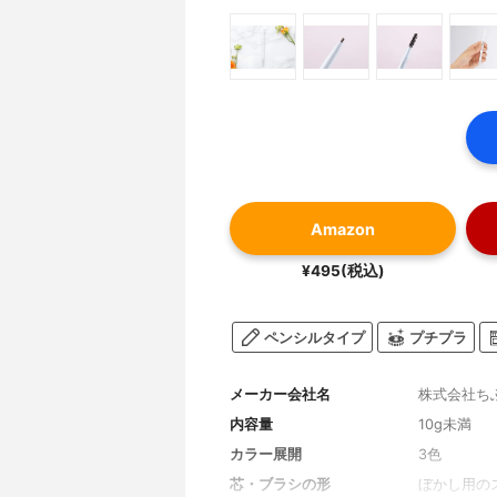
Amazon
¥495(税込)
ペンシルタイプ
プチプラ
メーカー会社名
株式会社ち
内容量
10g未満
カラー展開
3色
芯・ブラシの形
ぼかし用の