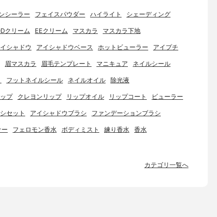
ンシーラー
フェイスパウダー
ハイライト
シェーディング
DDクリーム
EEクリーム
マスカラ
マスカラ下地
イシャドウ
アイシャドウベース
ホットビューラー
アイプチ
眉マスカラ
眉毛テンプレート
マニキュア
ネイルシール
ト
フットネイルシール
ネイルオイル
除光液
ップ
クレヨンリップ
リップオイル
リップコート
ビューラー
シセット
アイシャドウブラシ
ファンデーションブラシ
ナー
フェロモン香水
ボディミスト
練り香水
香水
カテゴリ一覧へ