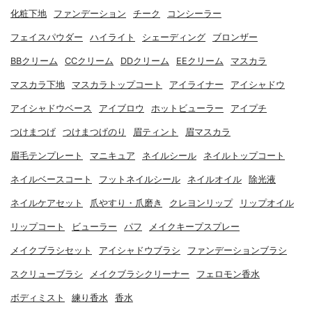
化粧下地
ファンデーション
チーク
コンシーラー
フェイスパウダー
ハイライト
シェーディング
ブロンザー
BBクリーム
CCクリーム
DDクリーム
EEクリーム
マスカラ
マスカラ下地
マスカラトップコート
アイライナー
アイシャドウ
アイシャドウベース
アイブロウ
ホットビューラー
アイプチ
つけまつげ
つけまつげのり
眉ティント
眉マスカラ
眉毛テンプレート
マニキュア
ネイルシール
ネイルトップコート
ネイルベースコート
フットネイルシール
ネイルオイル
除光液
ネイルケアセット
爪やすり・爪磨き
クレヨンリップ
リップオイル
リップコート
ビューラー
パフ
メイクキープスプレー
メイクブラシセット
アイシャドウブラシ
ファンデーションブラシ
スクリューブラシ
メイクブラシクリーナー
フェロモン香水
ボディミスト
練り香水
香水