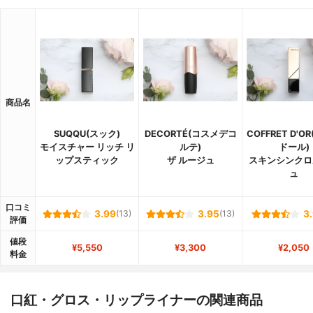
商品名
SUQQU(スック)
DECORTÉ(コスメデコ
COFFRET D'O
モイスチャー リッチ リ
ルテ)
ドール)
ップスティック
ザ ルージュ
スキンシンクロ
ュ
口コミ
3.99
(13)
3.95
(13)
3
評価
値段
¥5,550
¥3,300
¥2,050
料金
口紅・グロス・リップライナーの関連商品