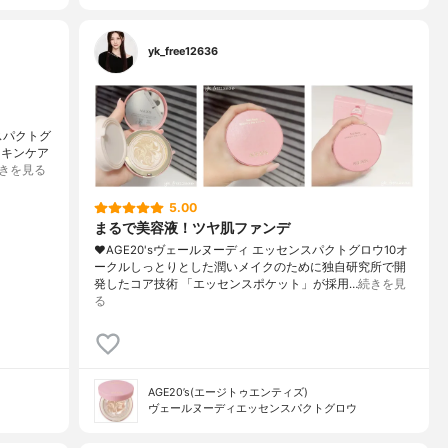
yk_free12636
スパクトグ
スキンケア
きを見る
5.00
まるで美容液！ツヤ肌ファンデ
❤︎AGE20'sヴェールヌーディ エッセンスパクトグロウ10オ
ークルしっとりとした潤いメイクのために独自研究所で開
発したコア技術 「エッセンスポケット」が採用…
続きを見
る
AGE20’s(エージトゥエンティズ)
ヴェールヌーディエッセンスパクトグロウ