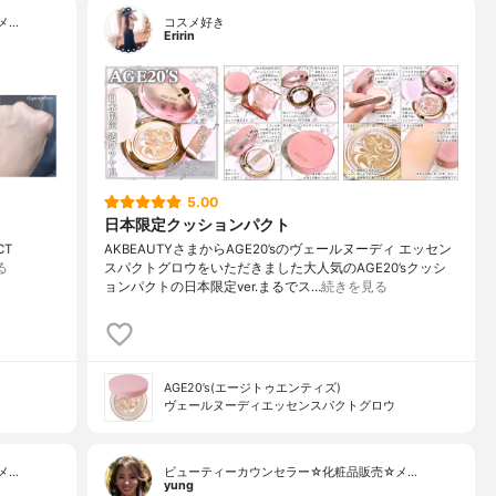
メ…
コスメ好き
Eririn
5.00
日本限定クッションパクト
CT
AKBEAUTYさまからAGE20’sのヴェールヌーディ エッセン
る
スパクトグロウをいただきました大人気のAGE20’sクッシ
ョンパクトの日本限定ver.まるでス…
続きを見る
AGE20’s(エージトゥエンティズ)
ヴェールヌーディエッセンスパクトグロウ
メ…
ビューティーカウンセラー☆化粧品販売☆メ…
yung