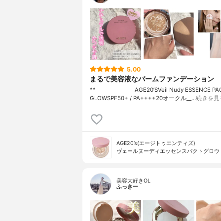
5.00
まるで美容液なバームファンデーション
**⁡________________⁡AGE20’S⁡Veil Nudy ESSENCE PA
GLOW⁡SPF50+ / PA++++20オークル⁡__…
続きを見
AGE20’s(エージトゥエンティズ)
ヴェールヌーディエッセンスパクトグロウ
美容大好きOL
ふっきー