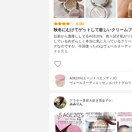
4.00
秋冬にむけてゲットして欲しいクリームフ
以前から激推ししてるAGE20’s。色々試す私が
しているめずらしく本当に気に入っているクリー
デなのですが、今回使ったのはヴェールヌーディ 
きを見る
AGE20’s(エージトゥエンティズ)
ヴェールヌーディエッセンスパクトグロウ
アラサー美容大好き系女子✰ˊ˗
みみりん