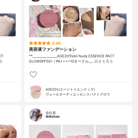
5.00
美容液ファンデーション
CT
**⁡________________⁡AGE20’S⁡Veil Nudy ESSENCE PACT
る
GLOW⁡SPF50+ / PA++++10オークル⁡__…
続きを見る
AGE20’s(エージトゥエンティズ)
ヴェールヌーディエッセンスパクトグロウ
会社員
tktkchan