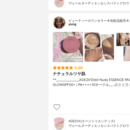
ヴェールヌーディエッセンスパクトグロウ
ビューティーカウンセラー☆化粧品販売☆
yung
5.00
ナチュラルツヤ肌
**⁡________________⁡AGE20’S⁡Veil Nudy ESSENCE PA
GLOW⁡SPF50+ / PA++++10オークル⁡__…
続きを見
AGE20’s(エージトゥエンティズ)
ヴェールヌーディエッセンスパクトグロウ