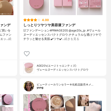
4.00
ァンデ
しっとりツヤツヤ美容液ファンデ
リピ買いを
☑ファンデーション#PR#AGE20S @age20s_jp .#ヴェール
ムファン
ヌーディエッセンスパクトグロウ.ナチュラルな透けツヤで
エッ…
続
チラッと魅せる美肌.✔️ツヤ✔️…
続きを見る
AGE20’s(エージトゥエンティズ)
ヴェールヌーディエッセンスパクトグロウ
ビューティーカウンセラー☆化粧品販売☆メ…
yung