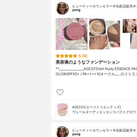
ビューティーカウンセラー☆化粧品販売☆
yung
5.00
美容液のようなファンデーション
**⁡________________⁡AGE20’S⁡Veil Nudy ESSENCE PA
GLOW⁡SPF50+ / PA++++10オークル⁡__…
続きを見
AGE20’s(エージトゥエンティズ)
ヴェールヌーディエッセンスパクトグロウ
ビューティーカウンセラー☆化粧品販売☆
yung