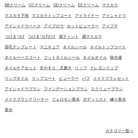
BBクリーム
CCクリーム
DDクリーム
EEクリーム
マスカラ
マスカラ下地
マスカラトップコート
アイライナー
アイシャドウ
アイシャドウベース
アイブロウ
ホットビューラー
アイプチ
つけまつげ
つけまつげのり
眉ティント
眉マスカラ
眉毛テンプレート
マニキュア
ネイルシール
ネイルトップコート
ネイルベースコート
フットネイルシール
ネイルオイル
除光液
ネイルケアセット
爪やすり・爪磨き
リップ
クレヨンリップ
リップオイル
リップコート
ビューラー
パフ
メイクブラシセット
アイシャドウブラシ
ファンデーションブラシ
スクリューブラシ
メイクブラシクリーナー
フェロモン香水
ボディミスト
練り香水
香水
カテゴリ一覧へ