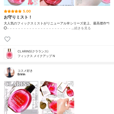
5.00
お守りミスト！
大人気のフィックスミストがリニューアル🌸シリーズ史上、最高傑作*1
💮𓐄 𓐄 𓐄 𓐄 𓐄 𓐄 𓐄 𓐄 𓐄 𓐄 𓐄 𓐄 𓐄 𓐄 𓐄 𓐄 𓐄 𓐄 𓐄 𓐄 𓐄 𓐄 𓐄 …
続きを見る
CLARINS(クラランス)
フィックス メイクアップ N
コスメ好き
Eririn