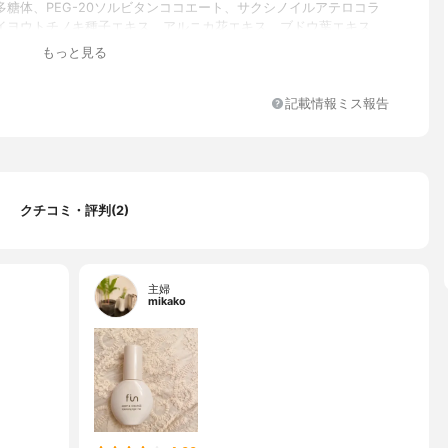
多糖体、PEG-20ソルビタンココエート、サクシノイルアテロコラ
イヨウトチノキ種子エキス、アルニカ花エキス、ブドウ葉エキス、
トギリソウ花/葉/茎エキス、ハマメリス葉エキス、アロエベラ葉エ
もっと見る
レラエキス、クズ根エキス、BG、ペンチレングリコール、加水分解
イズ種子エキス、セラミドNP、セラミドAP、セラミドEOP、キシ
ザクロ果実エキス、フィトスフィンゴシン、アクリレーツ/アクリル
記載情報ミス報告
ル/メタクリル酸ジメチコン)コポリマー、ラウロイルラクチレート
ステロール、キサンタンガム、カルボマー、PEG-12ジメチコン、ジ
ジフェニルシロキシフェニルトリメチコン、海塩、EDTA-2Na、ク
エン酸Na、フェノキシエタノール、香料
クチコミ・評判(2)
主婦
mikako