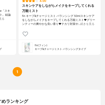
4.00
スキンケアをしながらメイクをキープしてくれる
万能ミスト
ype「スキ
ト。結論
fin キープ&チャージミスト バランシング 50mlスキンケア
見る
をしながらメイクをキープしてくれる万能ミスト❤️グリー
ンティーの爽やかな良い香り❤️テカリ対策や…
続きを見る
fin(フィン)
プ
キープ&チャージミスト バランシングタイプ
1
すめランキング