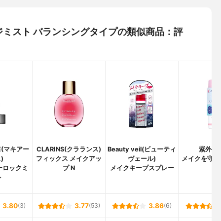
ャージミスト バランシングタイプの類似商品：評
GE(マキアー
CLARINS(クラランス)
Beauty veil(ビューティ
紫外線
)
フィックス メイクアッ
ヴェール)
メイクを守る
ーロックミ
プ N
メイクキープスプレー
ー
ト
3.80
(3)
3.77
(53)
3.86
(6)