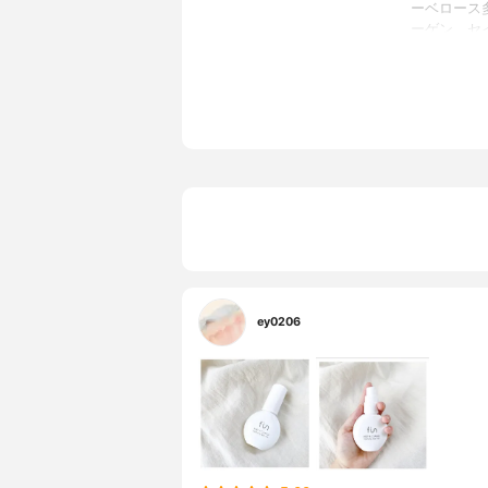
ーベロース
ーゲン、セ
セイヨウオ
キス、クロ
シルク、ダ
リトール、
酸ステアリ
Na、コレ
メチコン、
エン酸、ク
ey0206