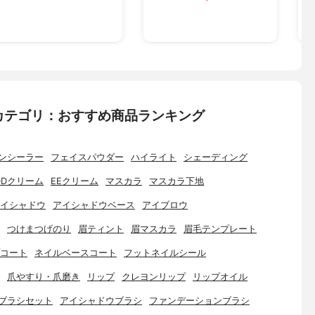
カテゴリ：おすすめ商品ランキング
ンシーラー
フェイスパウダー
ハイライト
シェーディング
DDクリーム
EEクリーム
マスカラ
マスカラ下地
イシャドウ
アイシャドウベース
アイブロウ
つけまつげのり
眉ティント
眉マスカラ
眉毛テンプレート
コート
ネイルベースコート
フットネイルシール
爪やすり・爪磨き
リップ
クレヨンリップ
リップオイル
ブラシセット
アイシャドウブラシ
ファンデーションブラシ