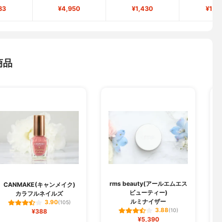
83
¥4,950
¥1,430
¥1,6
商品
rms beauty(アールエムエス
M
CANMAKE(キャンメイク)
ビューティー)
カラフルネイルズ
ルミナイザー
3.90
(105)
3.88
¥388
(10)
¥5,390