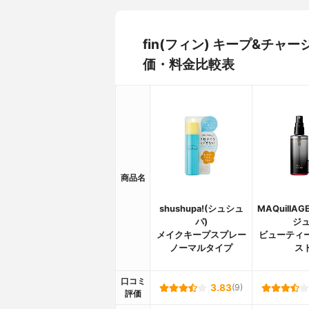
fin(フィン) キープ&チ
価・料金比較表
商品名
shushupa!(シュシュ
MAQuillA
パ)
ジュ
メイクキープスプレー
ビューティ
ノーマルタイプ
ス
口コミ
3.83
(9)
評価