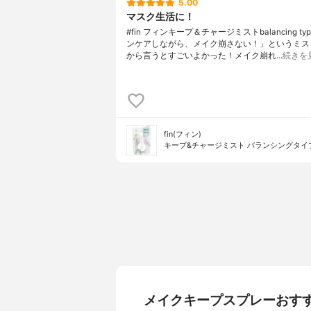
5.00
マスク生活に！
#fin フィンキープ＆チャージミストbalancing t
ンケアしながら、メイク崩さない！」というミス
から言うとすごいよかった！メイク崩れ…
続きを
fin(フィン)
キープ&チャージミスト バランシングタイ
メイクキープスプレーおす