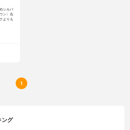
.
めシルバ
ウン〉右
クよりも
1
キング