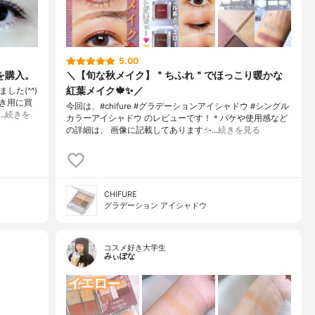
5.00
を購入。
＼【旬な秋メイク】＂ちふれ＂でほっこり暖かな
紅葉メイク🍁✨／
した(^^)
き用に買
今回は、#chifure #グラデーションアイシャドウ #シングル
…
続きを
カラーアイシャドウ のレビューです！＊パケや使用感など
の詳細は、 画像に記載してあります☝︎-…
続きを見る
CHIFURE
グラデーション アイシャドウ
コスメ好き大学生
みぃぽな