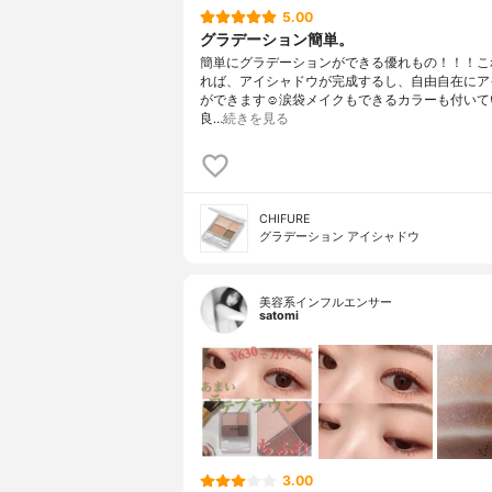
5.00
グラデーション簡単。
簡単にグラデーションができる優れもの！！！こ
れば、アイシャドウが完成するし、自由自在にア
ができます☺️涙袋メイクもできるカラーも付いて
良…
続きを見る
CHIFURE
グラデーション アイシャドウ
美容系インフルエンサー
satomi
3.00