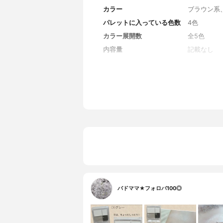
カラー
ブラウン系
パレットに入っている色数
4色
カラー展開数
全5色
内容量
記載なし
バドママ★フォロバ100◎