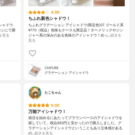
4.00
ちふれ新色シャドウ！
イシャドウ
ちふれグラデーション アイシャドウ(限定色)07 ゴールド系
ヨシにて購
¥770（税込）色味もケースも限定品！ターメリックやジン
を見る
ジャー系の深みのある色味のアイシャドウ！めっ…
続きを
見る
CHIFURE
グラデーション アイシャドウ
たこちゃん
5.00
万能アイシャドウ！
就活を始めるにあたってブラウンベースのアイシャドウを
探していて、税込693円と安かったので購入しました。グ
ラデーションアイシャドウということもあり立体感がある
の…
続きを見る