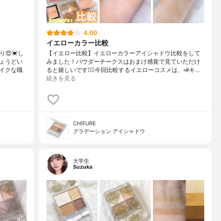
4.00
イエローカラー比較
😍💓し
【イエロー比較】イエローカラーアイシャドウ比較をして
ょうどい
みました！パウダーチークスはおまけ感覚で見ていただけ
イクな職
ると嬉しいです✊🏻今回比較するイエローコスメは、▫️#キ…
続きを見る
CHIFURE
グラデーション アイシャドウ
大学生
Suzuka