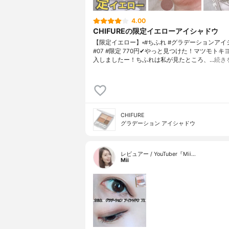
4.00
CHIFUREの限定イエローアイシャドウ
【限定イエロー】▫️#ちふれ #グラデーションア
#07 #限定 770円✔やっと見つけた！マツモトキ
入しましたー！ちふれは私が見たところ、…
続き
CHIFURE
グラデーション アイシャドウ
レビュアー / YouTuber『Mii…
Mii