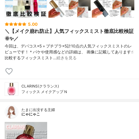
5.00
＼【メイク崩れ防止】人気フィックスミスト徹底比較検証
🌞✨／
今回は、デパコス×5＋プチプラ×5計10点の人気フィックスミストのレ
ビューです！＊パケや使用感などの詳細は、 画像に記載してあります☝︎
比較するフィックスミスト…
続きを見る
CLARINS(クラランス)
フィックス メイクアップ N
たまに出没する主婦
にゃにゃこ