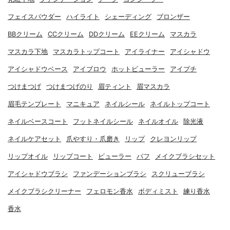
フェイスパウダー
ハイライト
シェーディング
ブロンザー
BBクリーム
CCクリーム
DDクリーム
EEクリーム
マスカラ
マスカラ下地
マスカラトップコート
アイライナー
アイシャドウ
アイシャドウベース
アイブロウ
ホットビューラー
アイプチ
つけまつげ
つけまつげのり
眉ティント
眉マスカラ
眉毛テンプレート
マニキュア
ネイルシール
ネイルトップコート
ネイルベースコート
フットネイルシール
ネイルオイル
除光液
ネイルケアセット
爪やすり・爪磨き
リップ
クレヨンリップ
リップオイル
リップコート
ビューラー
パフ
メイクブラシセット
アイシャドウブラシ
ファンデーションブラシ
スクリューブラシ
メイクブラシクリーナー
フェロモン香水
ボディミスト
練り香水
香水