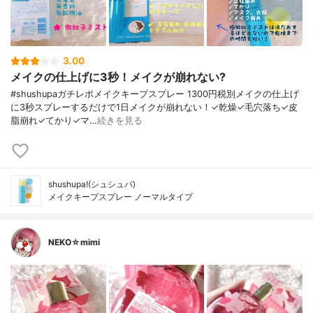
3.00
メイクの仕上げに3秒！メイクが崩れない?
#shushupaガチレポメイクキープスプレー 1300円税別メイクの仕上げ
に3秒スプレーするだけで1日メイクが崩れない！✓乾燥✓毛穴落ち✓皮
脂崩れ✓てかり✓マ…
続きを見る
shushupa!(シュシュパ)
メイクキープスプレー ノーマルタイプ
NEKO☆mimi