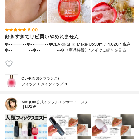
5.00
好きすぎてリピ買いやめれません
✼••┈┈┈┈••✼••┈┈┈┈••✼CLARINSFix' Make-Up50ml／4,620円税込
✼••┈┈┈┈••✼••┈┈┈┈••✼〈商品特徴〉*メイク…
続きを見る
CLARINS(クラランス)
フィックス メイクアップ N
MAQUIA公式インフルエンサー・コスメ…
｜ほなみ｜