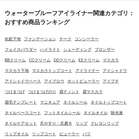
ウォータープルーフアイライナー関連カテゴリ：
おすすめ商品ランキング
化粧下地
ファンデーション
チーク
コンシーラー
フェイスパウダー
ハイライト
シェーディング
ブロンザー
BBクリーム
CCクリーム
DDクリーム
EEクリーム
マスカラ
マスカラ下地
マスカラトップコート
アイライナー
アイシャドウ
アイシャドウベース
アイブロウ
ホットビューラー
アイプチ
つけまつげ
つけまつげのり
眉ティント
眉マスカラ
眉毛テンプレート
マニキュア
ネイルシール
ネイルトップコート
ネイルベースコート
フットネイルシール
ネイルオイル
除光液
ネイルケアセット
爪やすり・爪磨き
リップ
クレヨンリップ
リップオイル
リップコート
ビューラー
パフ