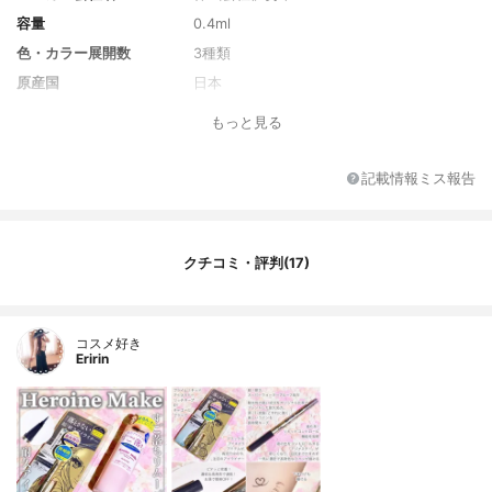
容量
0.4ml
色・カラー展開数
3種類
原産国
日本
もっと見る
記載情報ミス報告
クチコミ・評判(17)
コスメ好き
Eririn