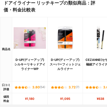
ドアイライナー リッチキープの類似商品：評
価・料金比較表
商品名
D-UP(ディーアップ)
D-UP(ディーアップ)
CEZANNE(セ
シルキーリキッドアイ
スーパーフィットジェ
極細アイライナ
ライナーWP
ルライナー
口コミ
3.80
(54)
3.72
(7)
3.
評価
値段
¥1,180
¥1,095
¥638
料金