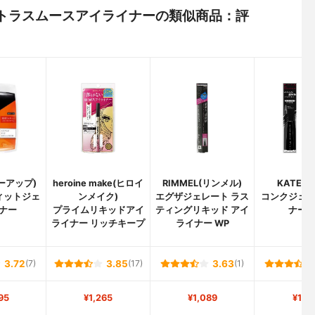
) ウルトラスムースアイライナーの類似商品：評
ィーアップ)
heroine make(ヒロイ
RIMMEL(リンメル)
KATE(
ィットジェ
ンメイク)
エグザジェレート ラス
コンクジェ
ナー
プライムリキッドアイ
ティングリキッド アイ
ナー
ライナー リッチキープ
ライナー WP
3.72
(7)
3.85
(17)
3.63
(1)
95
¥1,265
¥1,089
¥1,1