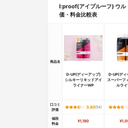
I:proof(アイプルーフ
価・料金比較表
商品名
D-UP(ディーアップ)
D-UP(デ
シルキーリキッドアイ
スーパーフ
ライナーWP
ルライ
口コミ
3.80
(54)
評価
値段
¥1,180
¥1,0
料金