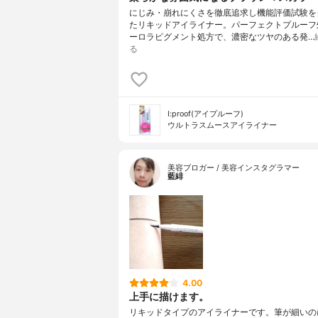
にじみ・崩れにくさを徹底追求し機能評価試験を
たリキッドアイライナー。パーフェクトプルー
ーロラピグメント処方で、濃密なツヤのある発…
る
I:proof(アイプルーフ)
ウルトラスムースアイライナー
美容ブロガー / 美容インスタグラマー
藍緋
4.00
上手に描けます。
リキッドタイプのアイライナーです。筆が細いの