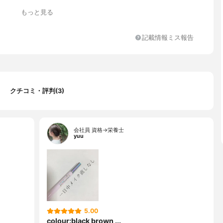
もっと見る
記載情報ミス報告
クチコミ・評判(3)
会社員 資格→栄養士
yuu
5.00
colour:black brown ...