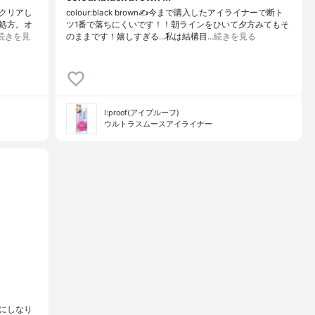
クリアし
colour:black brown✍️今まで購入したアイライナーで断ト
フ処方。オ
ツ1番で落ちにくいです！！朝ラインをひいて夕方みてもそ
続きを見
のままです！嬉しすぎる…私は結構目…
続きを見る
I:proof(アイプルーフ)
ウルトラスムースアイライナー
にしなり