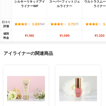
シルキーリキッドアイ
スーパーフィットジェ
ウルトラスムー
ライナーWP
ルライナー
ライナー
口コミ
3.80
(54)
3.72
(7)
3
評価
値段
¥1,180
¥1,095
¥1,320
料金
アイライナーの関連商品