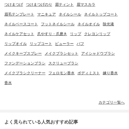
つけまつげ
つけまつげのり
眉ティント
眉マスカラ
眉毛テンプレート
マニキュア
ネイルシール
ネイルトップコート
ネイルベースコート
フットネイルシール
ネイルオイル
除光液
ネイルケアセット
爪やすり・爪磨き
リップ
クレヨンリップ
リップオイル
リップコート
ビューラー
パフ
メイクキープスプレー
メイクブラシセット
アイシャドウブラシ
ファンデーションブラシ
スクリューブラシ
メイクブラシクリーナー
フェロモン香水
ボディミスト
練り香水
香水
カテゴリ一覧へ
よく見られている人気おすすめ記事