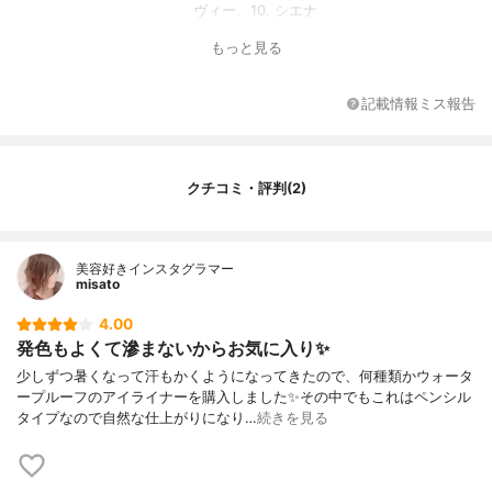
ヴィー、10. シエナ
特徴
カラバリ豊富、敏感肌OK、ロングラスティ
もっと見る
ング、眼科医テスト済み
記載情報ミス報告
クチコミ・評判(2)
美容好きインスタグラマー
misato
4.00
発色もよくて滲まないからお気に入り✨
少しずつ暑くなって汗もかくようになってきたので、何種類かウォータ
ープルーフのアイライナーを購入しました✨その中でもこれはペンシル
タイプなので自然な仕上がりになり…
続きを見る