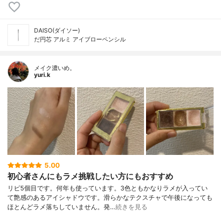
DAISO(ダイソー)
だ円芯 アルミ アイブローペンシル
メイク濃いめ。
yuri.k
5.00
初心者さんにもラメ挑戦したい方にもおすすめ
リピ5個目です。何年も使っています。3色ともかなりラメが入ってい
て艶感のあるアイシャドウです。滑らかなテクスチャで午後になっても
ほとんどラメ落ちしていません。発…
続きを見る