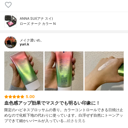
ANNA SUI(アナ スイ)
ローズ チーク カラー N
メイク濃いめ。
yuri.k
5.00
血色感アップ効果でマスクでも明るい印象に！
限定のハピネスブロッサムの香り。カラーコントロールできる日焼け止
めなので化粧下地の代わりに使っています。白浮ぜず自然にトーンアッ
プできて細かいパールが入っている…
続きを見る