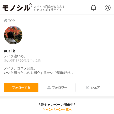
おすすめ商品がもらえる
クチコミポイ活サイト
TOP
yuri.k
メイク濃いめ。
@yu0511 / 20代後半 / 女性
メイク、コスメ記録。
いいと思ったものを紹介するせいで星5ばかり。
フォローする
フォロワー
シェア
\🎁キャンペーン開催中/
キャンペーン一覧へ