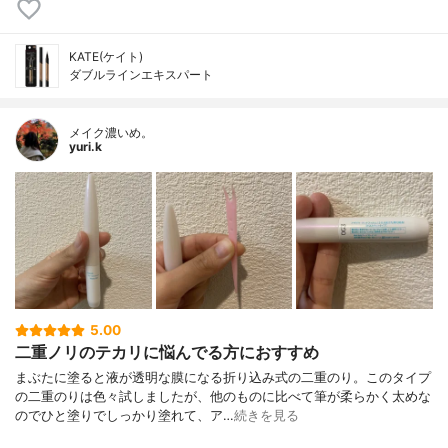
KATE(ケイト)
ダブルラインエキスパート
メイク濃いめ。
yuri.k
5.00
二重ノリのテカリに悩んでる方におすすめ
まぶたに塗ると液が透明な膜になる折り込み式の二重のり。このタイプ
の二重のりは色々試しましたが、他のものに比べて筆が柔らかく太めな
のでひと塗りでしっかり塗れて、ア…
続きを見る