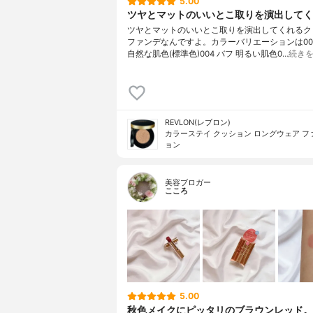
5.00
ツヤとマットのいいとこ取りを演出してくれ
ツヤとマットのいいとこ取りを演出してくれるク
ファンデなんですよ。カラーバリエーションは00
自然な肌色(標準色)004 バフ 明るい肌色0…
続き
REVLON(レブロン)
カラーステイ クッション ロングウェア フ
ョン
美容ブロガー
こころ
5.00
秋色メイクにピッタリのブラウンレッド。 .