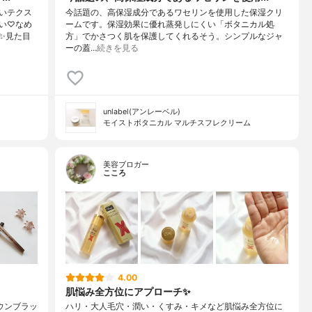
いテクス
今話題の、高保湿成分であるワセリンを使用した保湿クリ
い♡なめ
ームです。保湿効果に優れ蒸発しにくい「ボタニカル処
✨見た目
方」でかさつく肌を保護してくれるそう。シンプルなジャ
ーの蓋…
続きを見る
unlabel(アンレーベル)
モイストボタニカル マルチスフレクリーム
美容ブロガー
こころ
4.00
肌悩み全方位にアプローチ✨
ラウンブラッ
ハリ・大人毛穴・潤い・くすみ・キメなど肌悩み全方位に