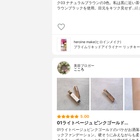
ク03 ナチュラルブラウンの3色。私は黒に近い茶色
ラウンブラックを使用。目元をキツク見せず…
続
heroine make(ヒロインメイク)
プライムリキッドアイライナー リッチキ
美容ブロガー
こころ
5.00
01ライトベージュ ピンクゴールド...
01ライトベージュピンクゴールドのパケがお洒落
ックファンデーション。硬そうにみえながらも柔