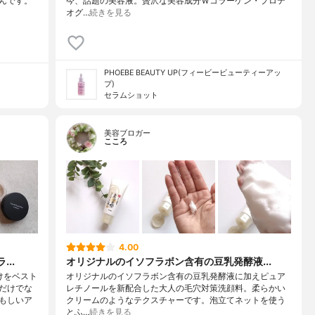
んです。
今、話題の美容液。贅沢な美容成分Ｗコラーゲン・プロテ
オグ…
続きを見る
PHOEBE BEAUTY UP(フィービービューティーアッ
プ)
セラムショット
美容ブロガー
こころ
4.00
..
オリジナルのイソフラボン含有の豆乳発酵液...
けをベスト
オリジナルのイソフラボン含有の豆乳発酵液に加えピュア
だけでな
レチノールを新配合した大人の毛穴対策洗顔料。柔らかい
もしいア
クリームのようなテクスチャーです。泡立てネットを使う
とふ…
続きを見る