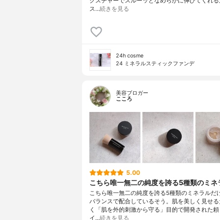
クスチャーでスルーッとなめらかに伸びてくれる
ス…
続きを見る
24h cosme
24 ミネラルスティックファンデ
美容ブロガー
こころ
5.00
こちら唯一無二の純度を誇る5種類のミネラ.
こちら唯一無二の純度を誇る5種類のミネラルだ
バランスで配合しているそう。肌を美しく見せる
く「肌を外的刺激から守る」目的で開発された頼
イ…
続きを見る