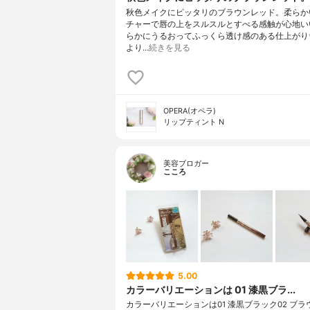
秋色メイクにピッタリのブラウンレッド。柔らか
チャーで唇の上をスルスルとすべる感触が心地い
らかにうるおってふっくら透け感のある仕上がり
より…
続きを見る
OPERA(オペラ)
リップティント N
美容ブロガー
こころ
5.00
カラーバリエーションは 01 漆黒ブラ...
カラーバリエーションは01 漆黒ブラック02 ブ