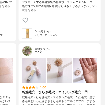
の02 ブ
アプローチする美容液級の化粧水。ステムエスカレーター
きを見る
処方採用で肌の※内側(※角層)から湧き上がるようなハリツ…
続きを見る
Obagi(オバジ)
ープ
X リフトローション
美容ブロガー
こころ
4.00
乾燥毛穴・ひらき毛穴・エイジング毛穴・凹...
なスティ
乾燥毛穴・ひらき毛穴・エイジング毛穴・凹凸毛穴・黒ず
らかいテ
み毛穴といったさまざまな毛穴トラブルにアプローチする