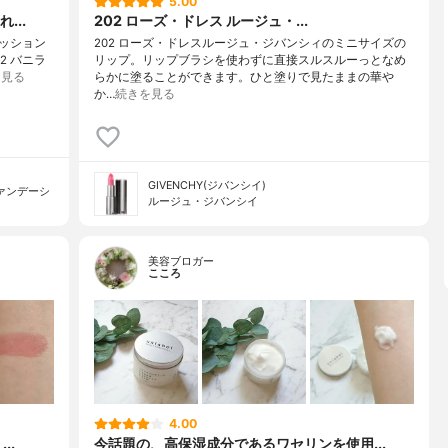
5.00
...
202 ローズ・ドレス ルージュ・...
ッション
202 ローズ・ドレスルージュ・ジバンシィのミニサイズの
2 バニラ
リップ。リップブラシを使わずに直接スルスルーっとなめ
を見る
らかに塗ることができます。ひと塗りで見たままの華や
か…
続きを見る
GIVENCHY(ジバンシイ)
ァンデーシ
ルージュ・ジバンシイ
美容ブロガー
こころ
4.00
..
今話題の、高保湿成分であるワセリンを使用...