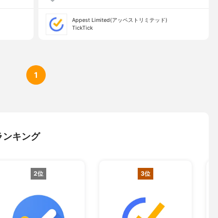
Appest Limited(アッペストリミテッド)
TickTick
1
ランキング
2位
3位