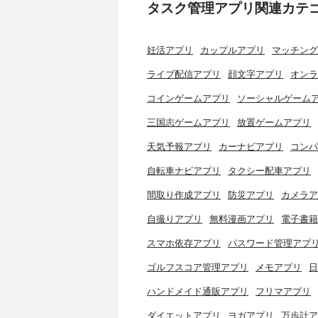
タスク管理アプリ関連カテ
妊活アプリ
カップルアプリ
マッチング
ライブ配信アプリ
顔文字アプリ
オンラ
コインゲームアプリ
ソーシャルゲーム
三国志ゲームアプリ
放置ゲームアプリ
天気予報アプリ
カーナビアプリ
コンパ
自転車ナビアプリ
タクシー配車アプリ
間取り作成アプリ
防災アプリ
カメラア
自撮りアプリ
無料漫画アプリ
電子書籍
スマホ依存アプリ
パスワード管理アプ
ゴルフスコア管理アプリ
メモアプリ
日
ハンドメイド通販アプリ
フリマアプリ
ダイエットアプリ
ヨガアプリ
万歩計ア