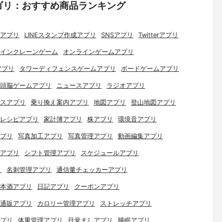
ゴリ：おすすめ商品ランキング
アプリ
LINEスタンプ作成アプリ
SNSアプリ
Twitterアプリ
インクレーンゲーム
オンラインゲームアプリ
アプリ
タワーディフェンスゲームアプリ
ボードゲームアプリ
頭脳ゲームアプリ
ニュースアプリ
ラジオアプリ
スアプリ
乗り換え案内アプリ
地図アプリ
登山地図アプリ
レシピアプリ
家計簿アプリ
株アプリ
環境音アプリ
プリ
写真加工アプリ
写真管理アプリ
動画編集アプリ
アプリ
シフト管理アプリ
スケジュールアプリ
リ
名刺管理アプリ
通信量チェッカーアプリ
本酒アプリ
日記アプリ
クーポンアプリ
通販アプリ
カロリー管理アプリ
ストレッチアプリ
プリ
体重管理アプリ
目覚ましアプリ
睡眠アプリ