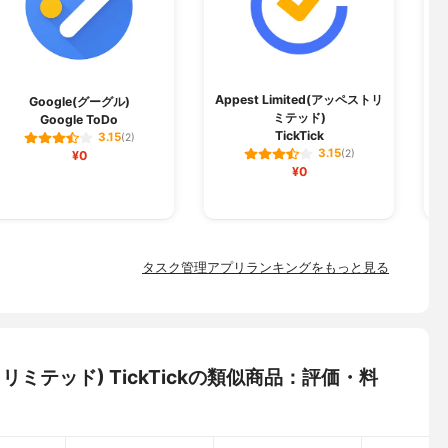
Appest Limited(アッペストリ
Y
Google(グーグル)
ミテッド)
Google ToDo
TickTick
T
3.15
(2)
3.15
¥0
(2)
¥0
タスク管理アプリランキングをもっと見る
ペストリミテッド) TickTickの類似商品：評価・料