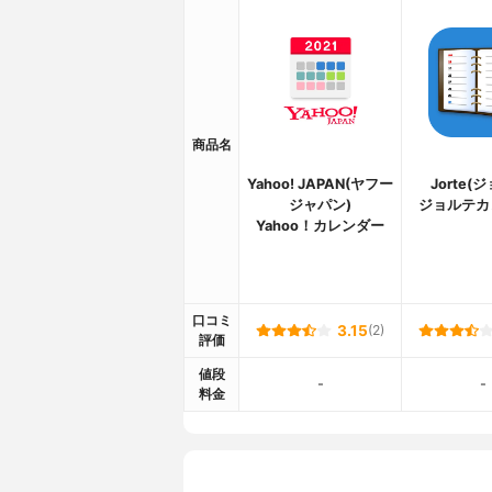
商品名
Yahoo! JAPAN(ヤフー
Jorte(
ジャパン)
ジョルテカ
Yahoo！カレンダー
口コミ
3.15
(2)
評価
値段
-
-
料金