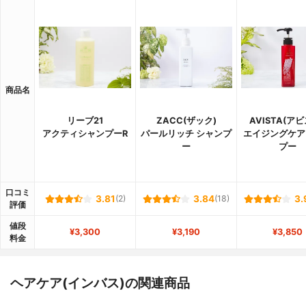
商品名
リーブ21
ZACC(ザック)
AVISTA(ア
アクティシャンプーR
パールリッチ シャンプ
エイジングケア
ー
プー
口コミ
3.81
(2)
3.84
(18)
3.
評価
値段
¥3,300
¥3,190
¥3,850
料金
ヘアケア(インバス)の関連商品