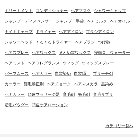
トリートメント
コンディショナー
ヘアマスク
シャワーキャップ
シャンプーディスペンサー
シャンプー手袋
ヘアミルク
ヘアオイル
ナイトキャップ
ドライヤー
ヘアアイロン
ブラシアイロン
シャワーヘッド
くるくるドライヤー
ヘアブラシ
つげ櫛
ヘアスプレー
ヘアワックス
まとめ髪ワックス
寝癖直しウォーター
ヘアミスト
ヘアフレグランス
ウィッグ
ウィッグスプレー
パーマムース
ヘアカラー
白髪染め
白髪隠し
ブリーチ剤
カーラー
縮毛矯正剤
ヘアチョーク
ヘアマスカラ
黒染め
ヘナカラー
頭皮マッサージ器
育毛剤
発毛剤
育毛サプリ
増毛パウダー
頭皮ケアローション
カテゴリ一覧へ