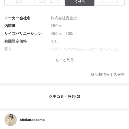
くせ毛
剛毛
軟毛・猫っ毛
パーマヘア
メーカー会社名
株式会社資生堂
内容量
250ml
サイズバリエーション
450ml、500ml
初回限定価格
なし
香り
マグノリアなどの花々のエッセンスとピー
チ、深みのあるアールグレーのアクセント
もっと見る
をブレンドした香り
全成分
水、ラウレス硫酸Ｎａ、コカミドプロピル
ベタイン、ソルビトール、ＤＰＧ、ＥＤＴ
記載情報ミス報告
Ａ－２Ｎａ、グアーヒドロキシプロピルト
リモニウムクロリド、塩化Ｎａ、アルギニ
ン、ポリクオタニウム－１０、ポリクオタ
ニウム－７、ココイルメチルタウリンタウ
クチコミ・評判(2)
リンＮａ、ラウリン酸ＰＥＧ－２、硫酸Ｎ
ａ、クエン酸、サリチル酸、イソステアリ
ルアルコール、フェノキシエタノール、安
息香酸Ｎａ、香料
shakuracosme