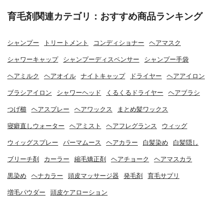
育毛剤関連カテゴリ：おすすめ商品ランキング
シャンプー
トリートメント
コンディショナー
ヘアマスク
シャワーキャップ
シャンプーディスペンサー
シャンプー手袋
ヘアミルク
ヘアオイル
ナイトキャップ
ドライヤー
ヘアアイロン
ブラシアイロン
シャワーヘッド
くるくるドライヤー
ヘアブラシ
つげ櫛
ヘアスプレー
ヘアワックス
まとめ髪ワックス
寝癖直しウォーター
ヘアミスト
ヘアフレグランス
ウィッグ
ウィッグスプレー
パーマムース
ヘアカラー
白髪染め
白髪隠し
ブリーチ剤
カーラー
縮毛矯正剤
ヘアチョーク
ヘアマスカラ
黒染め
ヘナカラー
頭皮マッサージ器
発毛剤
育毛サプリ
増毛パウダー
頭皮ケアローション