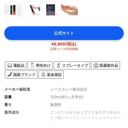
公式サイト
¥6,800(税込)
定期コース特別価格
通販品
男性向け
スプレータイプ
医薬部外品
国産ブランド
返金保証
メーカー会社名
シーエスシー株式会社
容量
120ml(約1ヶ月半分)
香り
無香料
薬用成分
ニンジンエキスセンブリエキスグリチルリ
チン酸ジカリウムパントテニルエチルエー
テル