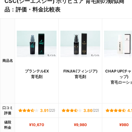
CSC(シーエスシー) ポリピュア 育毛剤の類似商
品：評価・料金比較表
商品名
プランテルEX
FINJIA(フィンジア)
CHAP UP(チ
育毛剤
育毛剤
ップ)
育毛ローシ
口コミ
3.91
(22)
3.86
(22)
4.
評価
値段
¥10,670
¥9,980
¥980
料金