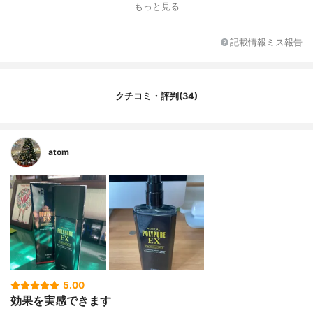
もっと見る
全成分
ニンジンエキス､センブリエキス､グリチル
リチン酸ジカリウム､パントテニルエチルエ
ーテル、精製水､エタノール､ポリリン酸ナ
記載情報ミス報告
トリウム､加水分解コラーゲン末､酵母エキ
ス(1)､酵母エキス(2)､チョウジエキス､ヒオ
ウギ抽出液､ホップエキス､レイシエキス､L-
メントール､水素添加大豆リン脂質､γ-オリ
クチコミ・評判(34)
ザノール､1,3-ブチレングリコール､水酸化
ナトリウム､リン酸二水素ナトリウム
atom
5.00
効果を実感できます