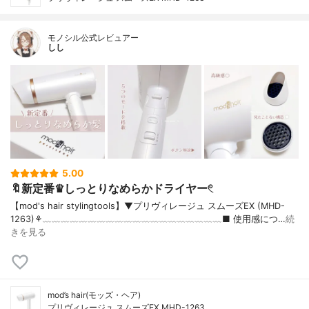
モノシル公式レビュアー
しし
5.00
🔖新定番♛︎しっとりなめらかドライヤー𓏲
【mod's hair stylingtools】▼プリヴィレージュ スムーズEX (MHD-
1263)⚘﹏﹏﹏﹏﹏﹏﹏﹏﹏﹏﹏﹏﹏﹏﹏﹏﹏﹏﹏﹏■ 使用感につ…
続
きを見る
mod’s hair(モッズ・ヘア)
プリヴィレージュ スムーズEX MHD-1263