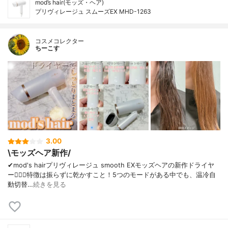
mod’s hair(モッズ・ヘア)
プリヴィレージュ スムーズEX MHD-1263
コスメコレクター
ちーこす
3.00
\モッズヘア新作/
✔︎mod's hairプリヴィレージュ smooth EXモッズヘアの新作ドライヤ
ー💆🏻‍♀️特徴は振らずに乾かすこと！5つのモードがある中でも、温冷自
動切替…
続きを見る