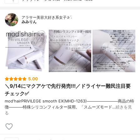
アラサー美容大好き系女子✰ˊ˗
みみりん
5.00
＼9/14にマクアケで先行発売!!!／ドライヤー難民注目要
チェック✅
mod'hairPRIVILEGE smooth EX(MHD-1263)───────────商品の特
徴─────特殊シリコンフィルター採用。「スムーズモード…
続きを見
る