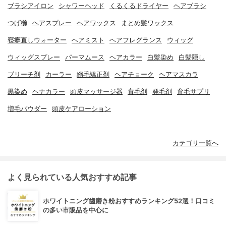
ブラシアイロン
シャワーヘッド
くるくるドライヤー
ヘアブラシ
つげ櫛
ヘアスプレー
ヘアワックス
まとめ髪ワックス
寝癖直しウォーター
ヘアミスト
ヘアフレグランス
ウィッグ
ウィッグスプレー
パーマムース
ヘアカラー
白髪染め
白髪隠し
ブリーチ剤
カーラー
縮毛矯正剤
ヘアチョーク
ヘアマスカラ
黒染め
ヘナカラー
頭皮マッサージ器
育毛剤
発毛剤
育毛サプリ
増毛パウダー
頭皮ケアローション
カテゴリ一覧へ
よく見られている人気おすすめ記事
ホワイトニング歯磨き粉おすすめランキング52選！口コミ
の多い市販品を中心に