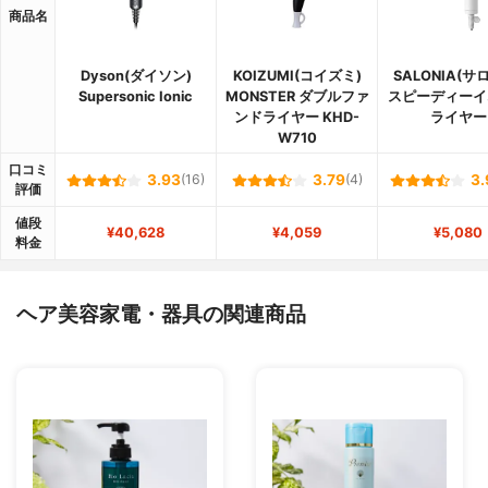
商品名
Dyson(ダイソン)
KOIZUMI(コイズミ)
SALONIA(サ
Supersonic Ionic
MONSTER ダブルファ
スピーディーイ
ンドライヤー KHD-
ライヤー
W710
口コミ
3.93
(16)
3.79
(4)
3.
評価
値段
¥40,628
¥4,059
¥5,080
料金
ヘア美容家電・器具の関連商品