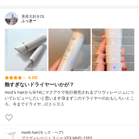
美容大好きOL
ふっきー
4.00
熱すぎないドライヤーいかが？
mod's hairから9/14にマクアケで先行発売されるプリヴィレージュにつ
いてレビューしたいと思います😘まずこのドライヤーのおもしろいとこ
ろ。今までドライヤ…
続きを見る
mod’s hair(モッズ・ヘア)
プリヴィレージュ スムーズEX MHD-1263