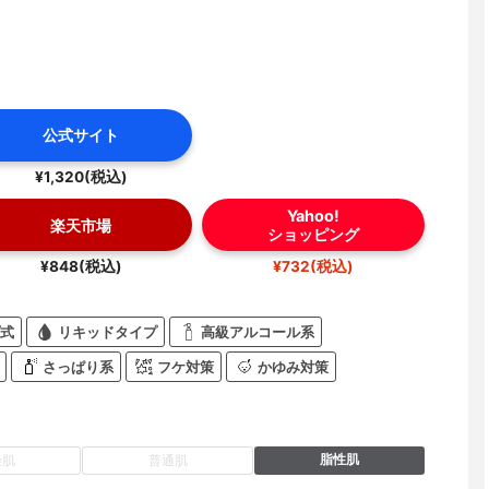
公式サイト
¥1,320(税込)
Yahoo!
楽天市場
ショッピング
¥848(税込)
¥732(税込)
式
リキッドタイプ
高級アルコール系
さっぱり系
フケ対策
かゆみ対策
脂性肌
燥肌
普通肌