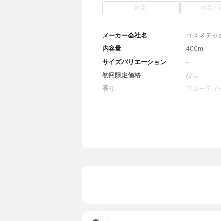
剛毛
軟毛・
メーカー会社名
コスメテッ
内容量
400ml
サイズバリエーション
-
初回限定価格
なし
香り
フルーティ
全成分
水、ラウレス
16)スル
ティーツリ
スガム、セ
根エキス、
葉/茎エキ
ス、セイヨ
エキス、コ
ム-10、
キストリン、
香料