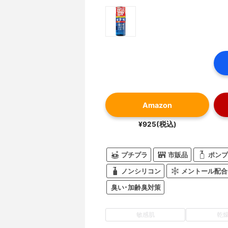
Amazon
¥925(税込)
プチプラ
市販品
ポンプ
ノンシリコン
メントール配合
臭い･加齢臭対策
敏感肌
乾