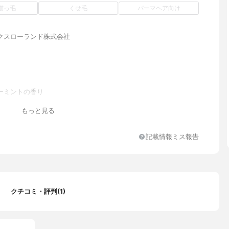
猫っ毛
くせ毛
パーマヘア向け
クスローランド株式会社
ーミントの香り
硫酸Na、コカミドDEA、グリセリン、塩化Na、オレフィン(C14-
もっと見る
ホン酸Na、カキタンニン、銀、ナタマメ種子エキス、チャ葉エキス、
ー葉油、ベントナイト、ヒアルロン酸Na、炭酸水素Na、セルロー
ンブリエキス、カンゾウ根エキス、チンピエキス、オタネニンジン
記載情報ミス報告
アルニカ花エキス、オドリコソウ花/葉/茎エキス、オランダガラシ
ス、ゴボウ根エキス、セイヨウキズタ葉/茎エキス、ニンニク根エキ
ウアカマツ球果エキス、ローズマリー葉エキス、ローマカミツレ花
コイルメチルタウリンNa、クエン酸、メントール、ポリクオタニウ
ブチルカルバミン酸ヨウ化プロピニル、ヒドロキシプロピルシクロデ
クチコミ・評判(1)
BG、乳酸Na、硫酸(Al/K)、フェノキシエタノール、エタノール、