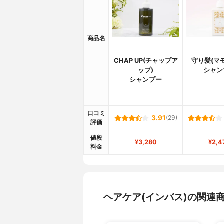
商品名
CHAP UP(チャップア
守り髪(マ
ップ)
シャン
シャンプー
口コミ
3.91
(29)
評価
値段
¥3,280
¥2,4
料金
ヘアケア(インバス)の関連