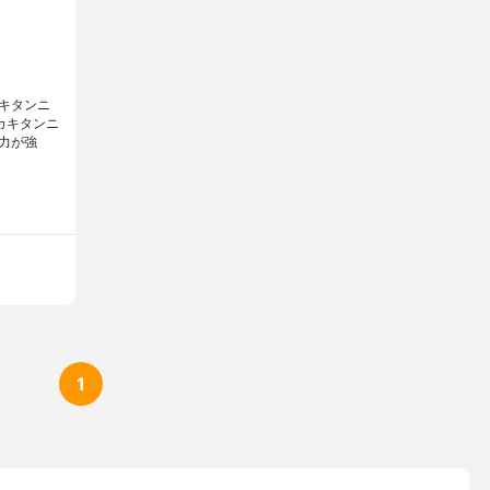
キタンニ
カキタンニ
力が強
1