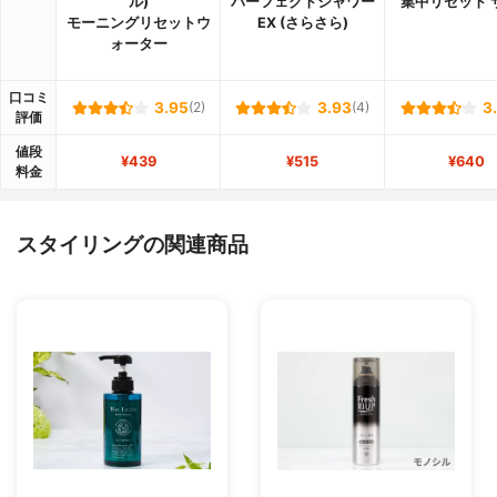
ル)
パーフェクトシャワー
集中リセット 
モーニングリセットウ
EX (さらさら)
ォーター
口コミ
3.95
(2)
3.93
(4)
3
評価
値段
¥439
¥515
¥640
料金
スタイリングの関連商品