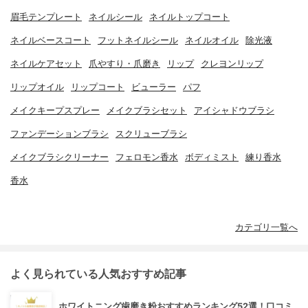
眉毛テンプレート
ネイルシール
ネイルトップコート
ネイルベースコート
フットネイルシール
ネイルオイル
除光液
ネイルケアセット
爪やすり・爪磨き
リップ
クレヨンリップ
リップオイル
リップコート
ビューラー
パフ
メイクキープスプレー
メイクブラシセット
アイシャドウブラシ
ファンデーションブラシ
スクリューブラシ
メイクブラシクリーナー
フェロモン香水
ボディミスト
練り香水
香水
カテゴリ一覧へ
よく見られている人気おすすめ記事
ホワイトニング歯磨き粉おすすめランキング52選！口コミ