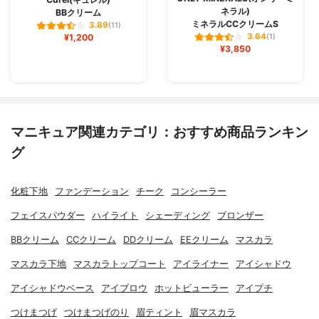
ネラル)
BBクリーム
ミネラルCCクリームS
3.89
(11)
3.64
¥1,200
(1)
¥3,850
マニキュア関連カテゴリ：おすすめ商品ランキン
グ
化粧下地
ファンデーション
チーク
コンシーラー
フェイスパウダー
ハイライト
シェーディング
ブロンザー
BBクリーム
CCクリーム
DDクリーム
EEクリーム
マスカラ
マスカラ下地
マスカラトップコート
アイライナー
アイシャドウ
アイシャドウベース
アイブロウ
ホットビューラー
アイプチ
つけまつげ
つけまつげのり
眉ティント
眉マスカラ