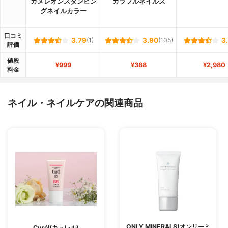
カメレオンスタンピン
カラフルネイルズ
グネイルカラー
口コミ
3.79
(1)
3.90
(105)
3
評価
値段
¥999
¥388
¥2,980
料金
ネイル・ネイルケアの関連商品
ONLY MINERALS(オンリーミ
Curél(キュレル)