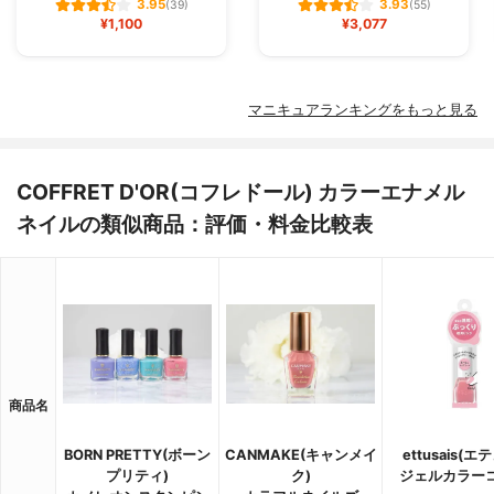
3.95
3.93
(39)
(55)
¥1,100
¥3,077
マニキュアランキングをもっと見る
COFFRET D'OR(コフレドール) カラーエナメル
ネイルの類似商品：評価・料金比較表
商品名
BORN PRETTY(ボーン
CANMAKE(キャンメイ
ettusais(エ
プリティ)
ク)
ジェルカラー